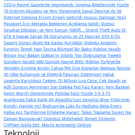
SSD'si
Resmî Gazete'de Yayımlandı: Sinema Biletlerinde Yüzde
70 İndirim Müjdesi ve Yeni Yönetmelik
Sanal Devriye ile 58
İnternet Sitesine Erişim Engeli Getirildi
Hususi Damgalı Yeşil
Pasaport İçin Merakla Beklenen Açıklama Geldi: Vizesiz
Seyahat İddiaları ve Yeni Kanun Teklifl...
Grand Theft Auto VI:
GTA 6 Kapak Sanatı İlk Görünümü ve 25 Haziran GTA 6 Ön
Sipariş Süreci
Atom Ne Kadar Küçüktür Videolu Anlatım:
Evrenin Temel Yapı Taşına Bilimsel Bir Bakış
Roblox Yasağı
Bitiyor mu? Bakan Göktaş'ın Sildiği 'Yaş Doğrulama' Tweeti
Gündem Yarattı
680 Günlük Hasret Bitti: Roblox Türkiye'de
Yeniden Erişime Açıldı!
Çatıya Pet Şişe Koyanlar Bedava Yaşıyor,
30 Ülke Kullanıyor ve Elektrik Faturası Ödemiyor!
Haluk
Levent'e Karşılıksız Çekten 70 Milyon Lira Ceza: Çek Yasağı ve
Adli Sürecin Ayrıntıları
Son Dakika Fed Faiz Kararı: Yeni Başkan
Kevin Warsh Döneminde Politika Faizi Yüzde 3,5-3,75
Aralığında Sabit Kaldı
Ali Ağaoğlu'nun Sevgilisi Bige Yıldırımer
Kimdir, Hamile mi? Bodrum'da Lüks Ev Hediyesi
Beta Enerji
Halka Arz Tarihlerine Erteleme Kararı: Talep Toplama Süreci Ne
Zaman Başlayacak?
İstanbul Milletvekili Nimet Özdemir
CHP’den İstifa Etti: Meclis Aritmetiği Değişti
Teknoloji