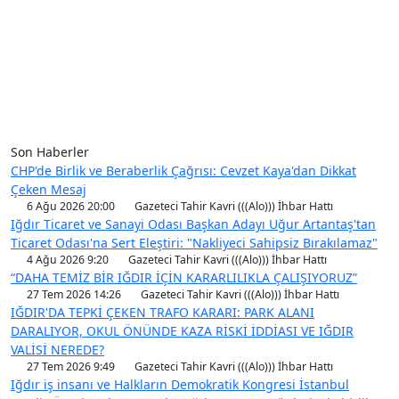
Son Haberler
CHP'de Birlik ve Beraberlik Çağrısı: Cevzet Kaya'dan Dikkat
Çeken Mesaj
6 Ağu 2026 20:00
Gazeteci Tahir Kavri (((Alo))) İhbar Hattı
Iğdır Ticaret ve Sanayi Odası Başkan Adayı Uğur Artantaş'tan
Ticaret Odası'na Sert Eleştiri: "Nakliyeci Sahipsiz Bırakılamaz"
4 Ağu 2026 9:20
Gazeteci Tahir Kavri (((Alo))) İhbar Hattı
“DAHA TEMİZ BİR IĞDIR İÇİN KARARLILIKLA ÇALIŞIYORUZ”
27 Tem 2026 14:26
Gazeteci Tahir Kavri (((Alo))) İhbar Hattı
IĞDIR'DA TEPKİ ÇEKEN TRAFO KARARI: PARK ALANI
DARALIYOR, OKUL ÖNÜNDE KAZA RİSKİ İDDİASI VE IĞDIR
VALİSİ NEREDE?
27 Tem 2026 9:49
Gazeteci Tahir Kavri (((Alo))) İhbar Hattı
Iğdır iş insanı ve Halkların Demokratik Kongresi İstanbul