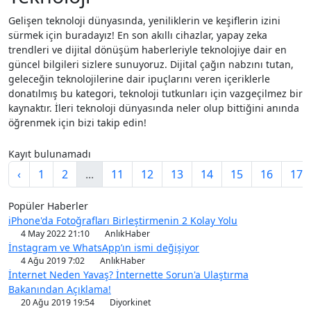
Gelişen teknoloji dünyasında, yeniliklerin ve keşiflerin izini
sürmek için buradayız! En son akıllı cihazlar, yapay zeka
trendleri ve dijital dönüşüm haberleriyle teknolojiye dair en
güncel bilgileri sizlere sunuyoruz. Dijital çağın nabzını tutan,
geleceğin teknolojilerine dair ipuçlarını veren içeriklerle
donatılmış bu kategori, teknoloji tutkunları için vazgeçilmez bir
kaynaktır. İleri teknoloji dünyasında neler olup bittiğini anında
öğrenmek için bizi takip edin!
Kayıt bulunamadı
‹
1
2
...
11
12
13
14
15
16
17
Popüler Haberler
iPhone'da Fotoğrafları Birleştirmenin 2 Kolay Yolu
4 May 2022 21:10
AnlıkHaber
İnstagram ve WhatsApp’ın ismi değişiyor
4 Ağu 2019 7:02
AnlıkHaber
İnternet Neden Yavaş? İnternette Sorun'a Ulaştırma
Bakanından Açıklama!
20 Ağu 2019 19:54
Diyorkinet