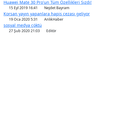
Huawei Mate 30 Pro'un Tüm Özellikleri Sızdı!
15 Eyl 2019 16:41
Nejdet Bayram
Korsan yayın yapanlara hapis cezası geliyor
19 Oca 2020 5:31
AnlıkHaber
sosyal medya çöktü
27 Şub 2020 21:03
Editör