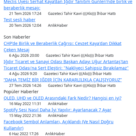
Meclis Üyesi Serhat Kaya’dan Iğdır Tanıtım Günleri’nde birlik ve
beraberlik mesajı:
21 Tem 2026 17:24
Gazeteci Tahir Kavri (((Alo))) İhbar Hattı
Test sesli haber
20 Tem 2026 12:04
AnlıkHaber
Son Haberler
CHP'de Birlik ve Beraberlik Çağrısı: Cevzet Kaya'dan Dikkat
Çeken Mesaj
6 Ağu 2026 20:00
Gazeteci Tahir Kavri (((Alo))) İhbar Hattı
Iğdır Ticaret ve Sanayi Odası Başkan Adayı Uğur Artantaş'tan
Ticaret Odası'na Sert Eleştiri: "Nakliyeci Sahipsiz Bırakılamaz"
4 Ağu 2026 9:20
Gazeteci Tahir Kavri (((Alo))) İhbar Hattı
“DAHA TEMİZ BİR IĞDIR İÇİN KARARLILIKLA ÇALIŞIYORUZ”
27 Tem 2026 14:26
Gazeteci Tahir Kavri (((Alo))) İhbar Hattı
Popüler Haberler
QLED, UHD ve OLED Arasındaki Fark Nedir? Hangisi en iyi?
16 May 2022 11:31
AnlıkHaber
Spotify Sesi Nasıl Daha İyi Yapılır: Ayarlanacak 7 Ayar
15 May 2022 21:36
AnlıkHaber
Facebook Sembol Anlamları, Açıklandı (Ve Nasıl Doğru
Kullanılır)
6 Haz 2022 17:26
AnlıkHaber