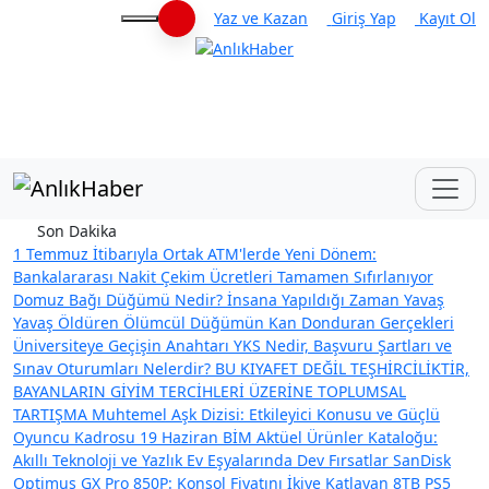
Yaz ve Kazan
Giriş Yap
Kayıt Ol
Haberleri keşfet
Son Dakika
1 Temmuz İtibarıyla Ortak ATM'lerde Yeni Dönem:
Bankalararası Nakit Çekim Ücretleri Tamamen Sıfırlanıyor
Domuz Bağı Düğümü Nedir? İnsana Yapıldığı Zaman Yavaş
Yavaş Öldüren Ölümcül Düğümün Kan Donduran Gerçekleri
Üniversiteye Geçişin Anahtarı YKS Nedir, Başvuru Şartları ve
Sınav Oturumları Nelerdir?
BU KIYAFET DEĞİL TEŞHİRCİLİKTİR,
BAYANLARIN GİYİM TERCİHLERİ ÜZERİNE TOPLUMSAL
TARTIŞMA
Muhtemel Aşk Dizisi: Etkileyici Konusu ve Güçlü
Oyuncu Kadrosu
19 Haziran BİM Aktüel Ürünler Kataloğu:
Akıllı Teknoloji ve Yazlık Ev Eşyalarında Dev Fırsatlar
SanDisk
Optimus GX Pro 850P: Konsol Fiyatını İkiye Katlayan 8TB PS5