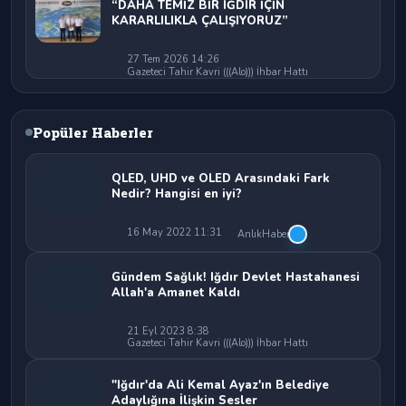
“DAHA TEMİZ BİR IĞDIR İÇİN
KARARLILIKLA ÇALIŞIYORUZ”
27 Tem 2026 14:26
Gazeteci Tahir Kavri (((Alo))) İhbar Hattı
Popüler Haberler
QLED, UHD ve OLED Arasındaki Fark
Nedir? Hangisi en iyi?
16 May 2022 11:31
AnlıkHaber
Gündem Sağlık! Iğdır Devlet Hastahanesi
Allah'a Amanet Kaldı
21 Eyl 2023 8:38
Gazeteci Tahir Kavri (((Alo))) İhbar Hattı
"Iğdır'da Ali Kemal Ayaz'ın Belediye
Adaylığına İlişkin Sesler