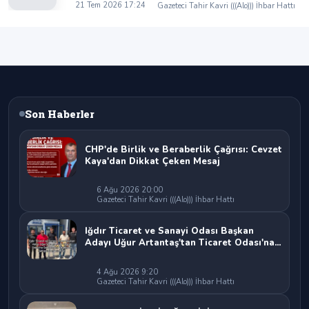
Kaya’dan Iğdır Tanıtım Günleri’nde birlik ve
21 Tem 2026 17:24
Gazeteci Tahir Kavri (((Alo))) İhbar Hattı
beraberlik mesajı:
Son Haberler
CHP'de Birlik ve Beraberlik Çağrısı: Cevzet
Kaya'dan Dikkat Çeken Mesaj
6 Ağu 2026 20:00
Gazeteci Tahir Kavri (((Alo))) İhbar Hattı
Iğdır Ticaret ve Sanayi Odası Başkan
Adayı Uğur Artantaş'tan Ticaret Odası'na
Sert Eleştiri: "Nakliyeci Sahipsiz
Bırakılamaz"
4 Ağu 2026 9:20
Gazeteci Tahir Kavri (((Alo))) İhbar Hattı