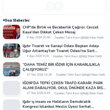
Son Haberler
CHP'de Birlik ve Beraberlik Çağrısı: Cevzet
Kaya'dan Dikkat Çeken Mesaj
6 Ağu 2026 20:00
Gazeteci Tahir Kavri (((Alo))) İhbar Hattı
Iğdır Ticaret ve Sanayi Odası Başkan Adayı
Uğur Artantaş'tan Ticaret Odası'na Sert
Eleştiri: "Nakliyeci Sahipsiz Bırakılamaz"
4 Ağu 2026 9:20
Gazeteci Tahir Kavri (((Alo))) İhbar Hattı
“DAHA TEMİZ BİR IĞDIR İÇİN KARARLILIKLA
ÇALIŞIYORUZ”
27 Tem 2026 14:26
Gazeteci Tahir Kavri (((Alo))) İhbar Hattı
IĞDIR'DA TEPKİ ÇEKEN TRAFO KARARI: PARK
ALANI DARALIYOR, OKUL ÖNÜNDE KAZA RİSKİ
İDDİASI VE IĞDIR VALİSİ NEREDE?
27 Tem 2026 9:49
Gazeteci Tahir Kavri (((Alo))) İhbar Hattı
Iğdır iş insanı ve Halkların Demokratik
Kongresi İstanbul Meclis Üyesi Serhat