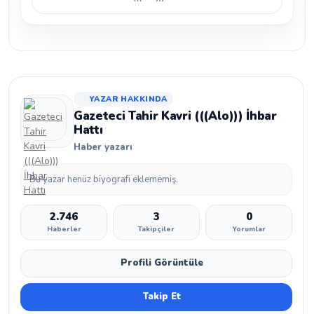
YAZAR HAKKINDA
Gazeteci Tahir Kavri (((Alo))) İhbar
Hattı
Haber yazarı
Bu yazar henüz biyografi eklememiş.
2.746
3
0
Haberler
Takipçiler
Yorumlar
Profili Görüntüle
Takip Et