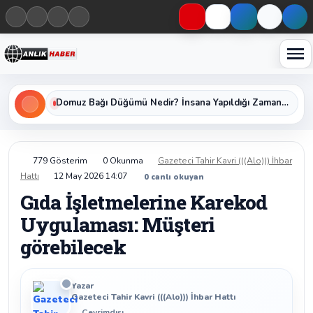
Haberleri keşfet
Domuz Bağı Düğümü Nedir? İnsana Yapıldığı Zaman Yavaş Yavaş Öldüren Ölümcül Düğümün Kan Donduran Gerçekleri
779 Gösterim
0 Okunma
Gazeteci Tahir Kavri (((Alo))) İhbar
Hattı
12 May 2026 14:07
0
canlı okuyan
Gıda İşletmelerine Karekod
Uygulaması: Müşteri
görebilecek
Yazar
Gazeteci Tahir Kavri (((Alo))) İhbar Hattı
Çevrimdışı