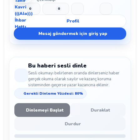
0
0
Beğen
Beğenmeme
Yer İmi
Paylaş
Profil
Mesaj göndermek için giriş yap
Bu haberi sesli dinle
Sesli okumayı belirlenen oranda dinlerseniz haber
gerçek okuma olarak sayılır ve kazanç koruma
sisteminden geçerse yazar kazancına eklenir.
Gerekli Dinleme Yüzdesi: 80%
Dinlemeyi Başlat
Duraklat
Durdur