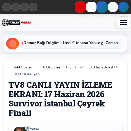
Haberleri keşfet
Domuz Bağı Düğümü Nedir? İnsana Yapıldığı Zaman Yavaş Yavaş Öldüren Ölümcül Düğümün Kan Donduran Gerçekleri
644 Gösterim
0 Okunma
Diyorkinet
18 Haz 2026 9:44
0
canlı okuyan
TV8 CANLI YAYIN İZLEME
EKRANI: 17 Haziran 2026
Survivor İstanbul Çeyrek
Finali
Yazar