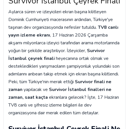
Survivor İstanbul Çeyrek Finali
Aylarca süren ve izleyicileri ekran başına kilitleyen
Dominik Cumhuriyeti macerasının ardından, Türkiye'ye
taşınan dev organizasyonda nefesler tutuldu.
TV8 canlı
yayın izleme ekranı
, 17 Haziran 2026 Çarşamba
akşamı milyonlarca izleyici tarafından arama motorlarında
yoğun bir şekilde araştırılıyor. İzleyiciler,
Survivor
İstanbul çeyrek finali
heyecanına ortak olmak ve
destekledikleri yarışmacıların şampiyonluk yolundaki son
adımlarını anbean takip etmek için ekran başına kilitlendi.
Peki, tüm Türkiye'nin merak ettiği
Survivor finali ne
zaman
yapılacak ve
Survivor İstanbul finalleri ne
zaman, saat kaçta
ekranlara gelecek? İşte, 17 Haziran
TV8 canlı ve şifresiz izleme bilgileri ile dev
organizasyona dair merak edilen tüm detaylar.
Survivor İstanbul Çeyrek Finali Ne