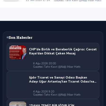
21 Tem 2026 17:24
Gazeteci Tahir Kavri (((Alo))) İhbar Hattı
beraberlik mesajı:
Son Haberler
CHP'de Birlik ve Beraberlik Çağrısı: Cevzet
Kaya'dan Dikkat Çeken Mesaj
6 Ağu 2026 20:00
Gazeteci Tahir Kavri (((Alo))) İhbar Hattı
Iğdır Ticaret ve Sanayi Odası Başkan
Adayı Uğur Artantaş'tan Ticaret Odası'na
Sert Eleştiri: "Nakliyeci Sahipsiz
Bırakılamaz"
4 Ağu 2026 9:20
Gazeteci Tahir Kavri (((Alo))) İhbar Hattı
“DAHA TEMİZ BİR IĞDIR İÇİN