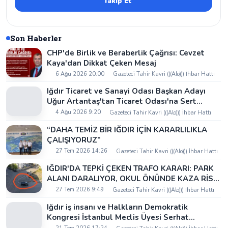
Takip Et
Son Haberler
CHP'de Birlik ve Beraberlik Çağrısı: Cevzet
Kaya'dan Dikkat Çeken Mesaj
6 Ağu 2026 20:00
Gazeteci Tahir Kavri (((Alo))) İhbar Hattı
Iğdır Ticaret ve Sanayi Odası Başkan Adayı
Uğur Artantaş'tan Ticaret Odası'na Sert
Eleştiri: "Nakliyeci Sahipsiz Bırakılamaz"
4 Ağu 2026 9:20
Gazeteci Tahir Kavri (((Alo))) İhbar Hattı
“DAHA TEMİZ BİR IĞDIR İÇİN KARARLILIKLA
ÇALIŞIYORUZ”
27 Tem 2026 14:26
Gazeteci Tahir Kavri (((Alo))) İhbar Hattı
IĞDIR'DA TEPKİ ÇEKEN TRAFO KARARI: PARK
ALANI DARALIYOR, OKUL ÖNÜNDE KAZA RİSKİ
İDDİASI VE IĞDIR VALİSİ NEREDE?
27 Tem 2026 9:49
Gazeteci Tahir Kavri (((Alo))) İhbar Hattı
Iğdır iş insanı ve Halkların Demokratik
Kongresi İstanbul Meclis Üyesi Serhat
Kaya’dan Iğdır Tanıtım Günleri’nde birlik ve