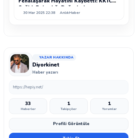
Fenalaşarak Hayatını Kaybetti: KKTC
Sağlık Bakanlığı Doğruladı
30 Mar 2025 22:38
AnlıkHaber
YAZAR HAKKINDA
Diyorkinet
Haber yazarı
https://hepiy.net/
33
1
1
Haberler
Takipçiler
Yorumlar
Profili Görüntüle