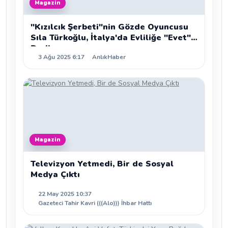
Magazin
"Kızılcık Şerbeti"nin Gözde Oyuncusu
Sıla Türkoğlu, İtalya'da Evliliğe "Evet"
Dedi
3 Ağu 2025 6:17
AnlıkHaber
Magazin
Televizyon Yetmedi, Bir de Sosyal
Medya Çıktı
22 May 2025 10:37
Gazeteci Tahir Kavri (((Alo))) İhbar Hattı