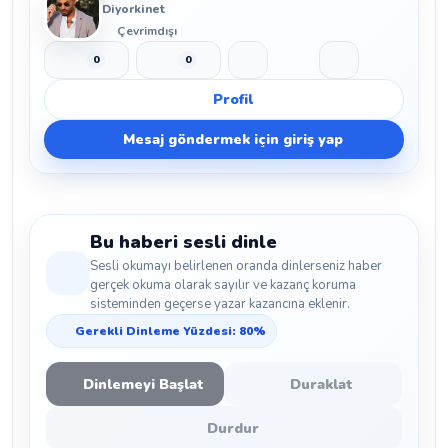
Diyorkinet
Çevrimdışı
0
0
Beğen
Beğenmeme
Yer İmi
Paylaş
Profil
Mesaj göndermek için giriş yap
Bu haberi sesli dinle
Sesli okumayı belirlenen oranda dinlerseniz haber
gerçek okuma olarak sayılır ve kazanç koruma
sisteminden geçerse yazar kazancına eklenir.
Gerekli Dinleme Yüzdesi: 80%
Dinlemeyi Başlat
Duraklat
Durdur