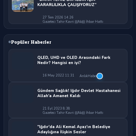
KARARLILIKLA ÇALIŞIYORUZ”
27 Tem 2026 14:26
Gazeteci Tahir Kavri (((Alo))) İhbar Hattı
Popüler Haberler
QLED, UHD ve OLED Arasındaki Fark
Nedir? Hangisi en iyi?
16 May 2022 11:31
AnlıkHaber
Gündem Sağlık! Iğdır Devlet Hastahanesi
Allah'a Amanet Kaldı
21 Eyl 2023 8:38
Gazeteci Tahir Kavri (((Alo))) İhbar Hattı
"Iğdır'da Ali Kemal Ayaz'ın Belediye
Adaylığına İlişkin Sesler