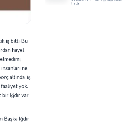
Iğdır Tanıtım
Hattı
Günleri’nde birlik ve
beraberlik mesajı:
 iş bitti.
Bu
ırdan hayel
gelmedimi,
insanları ne
orç altında, iş
faaliyet yok.
 bir Iğdır var
ım Başka Iğdır