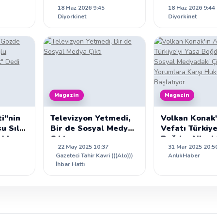
18 Haz 2026 9:45
18 Haz 2026 9:44
Yerleri: Star TV'nin
Survivor İsta
Diyorkinet
Diyorkinet
ları
İddialı Yeni Dizisi
Çeyrek Finali
Magazin
Magazin
ti"nin
Televizyon Yetmedi,
Volkan Konak'
u Sıla
Bir de Sosyal Medya
Vefatı Türkiye
a'da
Çıktı
Boğdu: Ailesi
22 May 2025 10:37
31 Mar 2025 20:5
 Dedi
Medyadaki Çir
Gazeteci Tahir Kavri (((Alo)))
AnlıkHaber
Yorumlara Ka
İhbar Hattı
Hukuki Süreç
Başlatıyor