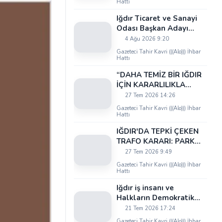
Hattı
Iğdır Ticaret ve Sanayi
Odası Başkan Adayı
Uğur Artantaş'tan
4 Ağu 2026 9:20
Ticaret Odası'na Sert
Gazeteci Tahir Kavri (((Alo))) İhbar
Eleştiri: "Nakliyeci
Hattı
Sahipsiz Bırakılamaz"
“DAHA TEMİZ BİR IĞDIR
İÇİN KARARLILIKLA
ÇALIŞIYORUZ”
27 Tem 2026 14:26
Gazeteci Tahir Kavri (((Alo))) İhbar
Hattı
IĞDIR'DA TEPKİ ÇEKEN
TRAFO KARARI: PARK
ALANI DARALIYOR,
27 Tem 2026 9:49
OKUL ÖNÜNDE KAZA
Gazeteci Tahir Kavri (((Alo))) İhbar
RİSKİ İDDİASI VE IĞDIR
Hattı
VALİSİ NEREDE?
Iğdır iş insanı ve
Halkların Demokratik
Kongresi İstanbul Meclis
21 Tem 2026 17:24
Üyesi Serhat Kaya’dan
Gazeteci Tahir Kavri (((Alo))) İhbar