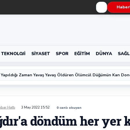
Haberl
TEKNOLOJI
SIYASET
SPOR
EĞITIM
DÜNYA
SAĞL
 Yapıldığı Zaman Yavaş Yavaş Öldüren Ölümcül Düğümün Kan Don
hbar Hattı
3 May 2022 15:52
0
canlı okuyan
 Iğdır'a döndüm her yer 