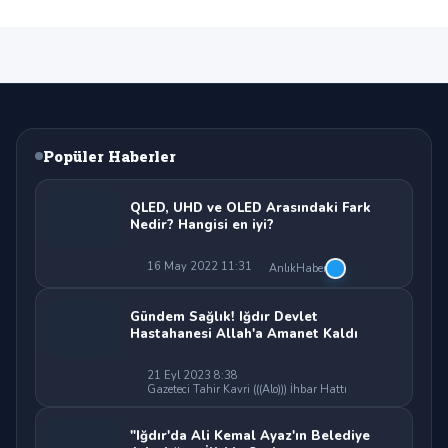
Popüler Haberler
QLED, UHD ve OLED Arasındaki Fark
Nedir? Hangisi en iyi?
16 May 2022 11:31
AnlıkHaber
Gündem Sağlık! Iğdır Devlet
Hastahanesi Allah'a Amanet Kaldı
21 Eyl 2023 8:38
Gazeteci Tahir Kavri (((Alo))) İhbar Hattı
"Iğdır'da Ali Kemal Ayaz'ın Belediye