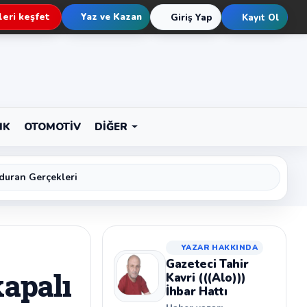
eri keşfet
Yaz ve Kazan
Giriş Yap
Kayıt Ol
IK
OTOMOTIV
DIĞER
duran Gerçekleri
YAZAR HAKKINDA
Gazeteci Tahir
kapalı
Kavri (((Alo)))
İhbar Hattı