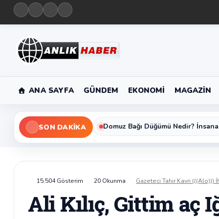
ANA SAYFA
GÜNDEM
EKONOMI
MAGAZIN
Domuz Bağı Düğümü Nedir? İnsana
SON DAKIKA
15.504 Gösterim
20 Okunma
Gazeteci Tahir Kavri (((Alo))) İ
Ali Kılıç, Gittim aç