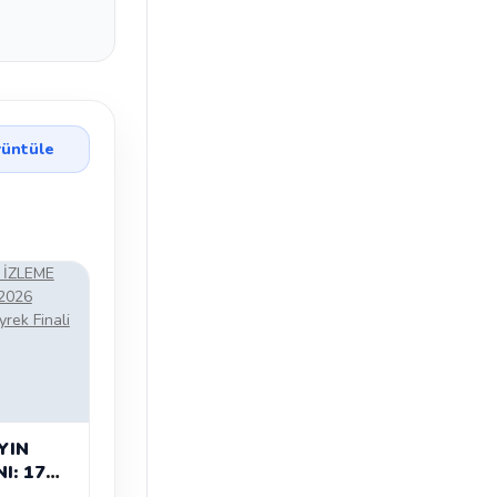
üntüle
YIN
I: 17