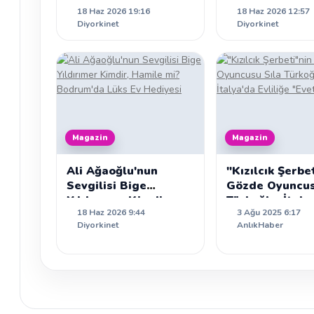
18 Haz 2026 19:16
18 Haz 2026 12:57
Kadrosu
Yasağı ve Adli
Diyorkinet
Diyorkinet
Sürecin Ayrıntı
Magazin
Magazin
Ali Ağaoğlu'nun
"Kızılcık Şerbe
Sevgilisi Bige
Gözde Oyuncus
Yıldırımer Kimdir,
Türkoğlu, İtaly
18 Haz 2026 9:44
3 Ağu 2025 6:17
Hamile mi?
Evliliğe "Evet"
Diyorkinet
AnlıkHaber
Bodrum'da Lüks Ev
Hediyesi