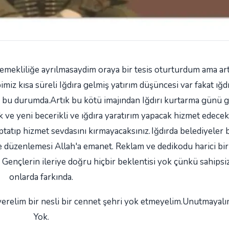
mekliliğe ayrılmasaydim oraya bir tesis oturturdum ama artık
iz kısa süreli Iğdıra gelmiş yatırım düşüncesi var fakat ığd
den bu durumda.Artık bu kötü imajından Iğdırı kurtarma günü 
 yeni becerikli ve ığdıra yaratırım yapacak hizmet edecek 
ptatıp hizmet sevdasını kırmayacaksınız.
Iğdırda belediyeler b
evre düzenlemesi Allah'a emanet. Reklam ve dedikodu harici bir 
. Gençlerin ileriye doğru hiçbir beklentisi yok çünkü sahipsiz
onlarda farkında.
t verelim bir nesli bir cennet şehri yok etmeyelim.Unutmayal
Yok.