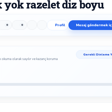
 yok razelet diz boyu
Profil
Mesaj göndermek içi
0
0
Beğen
Beğenmeme
Yer İmi
Paylaş
Gerekli Dinleme Y
k okuma olarak sayılır ve kazanç koruma