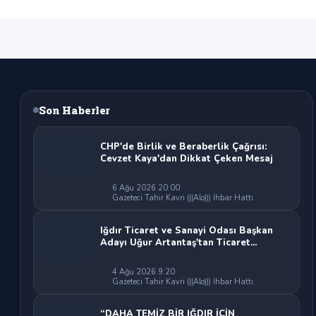
Son Haberler
CHP'de Birlik ve Beraberlik Çağrısı:
Cevzet Kaya'dan Dikkat Çeken Mesaj
6 Ağu 2026 20:00
Gazeteci Tahir Kavri (((Alo))) İhbar Hattı
Iğdır Ticaret ve Sanayi Odası Başkan
Adayı Uğur Artantaş'tan Ticaret
Odası'na Sert Eleştiri: "Nakliyeci
Sahipsiz Bırakılamaz"
4 Ağu 2026 9:20
Gazeteci Tahir Kavri (((Alo))) İhbar Hattı
“DAHA TEMİZ BİR IĞDIR İÇİN