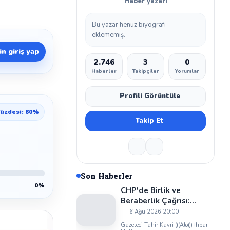
Haber yazarı
Bu yazar henüz biyografi
eklememiş.
n giriş yap
2.746
3
0
Haberler
Takipçiler
Yorumlar
Profili Görüntüle
üzdesi: 80%
Takip Et
Son Haberler
0%
CHP'de Birlik ve
Beraberlik Çağrısı:
Cevzet Kaya'dan Dikkat
6 Ağu 2026 20:00
Çeken Mesaj
Gazeteci Tahir Kavri (((Alo))) İhbar