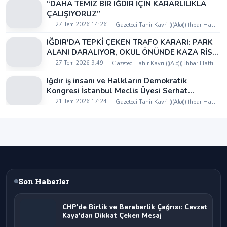
“DAHA TEMİZ BİR IĞDIR İÇİN KARARLILIKLA
ÇALIŞIYORUZ”
27 Tem 2026 14:26
Gazeteci Tahir Kavri (((Alo))) İhbar Hattı
IĞDIR'DA TEPKİ ÇEKEN TRAFO KARARI: PARK
ALANI DARALIYOR, OKUL ÖNÜNDE KAZA RİSKİ
İDDİASI VE IĞDIR VALİSİ NEREDE?
27 Tem 2026 9:49
Gazeteci Tahir Kavri (((Alo))) İhbar Hattı
Iğdır iş insanı ve Halkların Demokratik
Kongresi İstanbul Meclis Üyesi Serhat
Kaya’dan Iğdır Tanıtım Günleri’nde birlik ve
21 Tem 2026 17:24
Gazeteci Tahir Kavri (((Alo))) İhbar Hattı
beraberlik mesajı:
Son Haberler
CHP'de Birlik ve Beraberlik Çağrısı: Cevzet
Kaya'dan Dikkat Çeken Mesaj