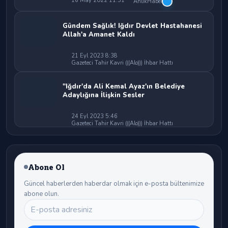
16 May 2022 11:31
AnlıkHaber
Gündem Sağlık! Iğdır Devlet Hastahanesi
Allah'a Amanet Kaldı
21 Eyl 2023 8:38
Gazeteci Tahir Kavri (((Alo))) İhbar Hattı
"Iğdır'da Ali Kemal Ayaz'ın Belediye
Adaylığına İlişkin Sesler
24 Eyl 2023 5:46
Gazeteci Tahir Kavri (((Alo))) İhbar Hattı
Abone Ol
Güncel haberlerden haberdar olmak için e-posta bültenimize
abone olun.