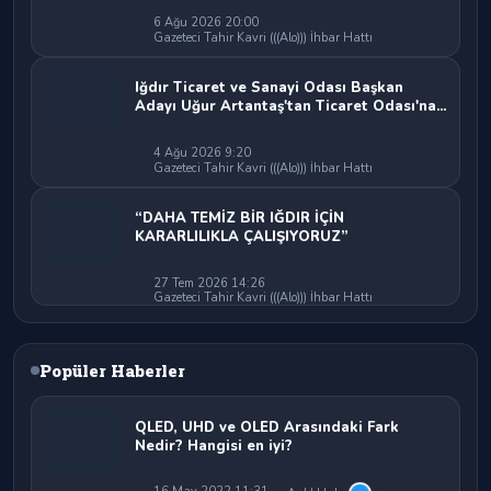
6 Ağu 2026 20:00
Gazeteci Tahir Kavri (((Alo))) İhbar Hattı
Iğdır Ticaret ve Sanayi Odası Başkan
Adayı Uğur Artantaş'tan Ticaret Odası'na
Sert Eleştiri: "Nakliyeci Sahipsiz
Bırakılamaz"
4 Ağu 2026 9:20
Gazeteci Tahir Kavri (((Alo))) İhbar Hattı
“DAHA TEMİZ BİR IĞDIR İÇİN
KARARLILIKLA ÇALIŞIYORUZ”
27 Tem 2026 14:26
Gazeteci Tahir Kavri (((Alo))) İhbar Hattı
Popüler Haberler
QLED, UHD ve OLED Arasındaki Fark
Nedir? Hangisi en iyi?