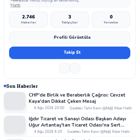
Bu yazar henüz biyografi eklememiş.
2.746
3
0
Haberler
Takipçiler
Yorumlar
Profili Görüntüle
Takip Et
Son Haberler
CHP'de Birlik ve Beraberlik Çağrısı: Cevzet
Kaya'dan Dikkat Çeken Mesaj
6 Ağu 2026 20:00
Gazeteci Tahir Kavri (((Alo))) İhbar Hattı
Iğdır Ticaret ve Sanayi Odası Başkan Adayı
Uğur Artantaş'tan Ticaret Odası'na Sert
Eleştiri: "Nakliyeci Sahipsiz Bırakılamaz"
4 Ağu 2026 9:20
Gazeteci Tahir Kavri (((Alo))) İhbar Hattı