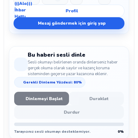
Beğen
Beğenmeme
Yer İmi
Paylaş
Profil
Mesaj göndermek için giriş yap
Bu haberi sesli dinle
Sesli okumayı belirlenen oranda dinlerseniz haber
gerçek okuma olarak sayılır ve kazanç koruma
sisteminden geçerse yazar kazancına eklenir.
Gerekli Dinleme Yüzdesi: 80%
Dinlemeyi Başlat
Duraklat
Durdur
Tarayıcınız sesli okumayı desteklemiyor.
0%