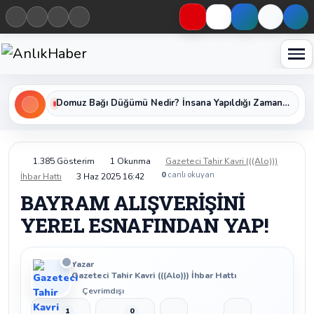
Haberleri keşfet
Domuz Bağı Düğümü Nedir? İnsana Yapıldığı Zaman Yavaş Yavaş Öldüren Ölümcül Düğümün Kan Donduran Gerçekleri
1.385 Gösterim
1 Okunma
Gazeteci Tahir Kavri (((Alo)))
0
canlı okuyan
İhbar Hattı
3 Haz 2025 16:42
BAYRAM ALIŞVERİŞİNİ
YEREL ESNAFINDAN YAP!
Yazar
Gazeteci Tahir Kavri (((Alo))) İhbar Hattı
Çevrimdışı
1
0