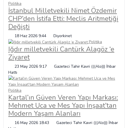
Politika
İstanbul Milletvekili Nimet Özdemir
CHP’den İstifa Etti: Meclis Aritmetiği
Değişti
18 Haz 2026 9:44
Diyorkinet
Politika
Iğdır milletvekili Cantürk Alagöz ‘e
Ziyaret
23 May 2026 9:17
Gazeteci Tahir Kavri (((Alo))) İhbar
Hattı
Politika
Kartal’ın Güven Veren Yapı Markası:
Mehmet Uca ve Mes Yapı İnşaat’tan
Modern Yaşam Alanları
16 May 2026 18:43
Gazeteci Tahir Kavri (((Alo))) İhbar