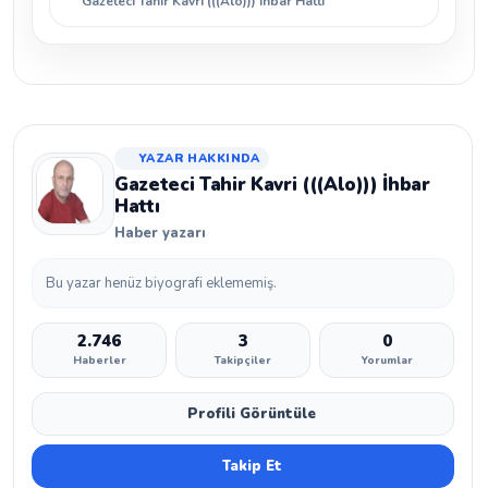
Gazeteci Tahir Kavri (((Alo))) İhbar Hattı
YAZAR HAKKINDA
Gazeteci Tahir Kavri (((Alo))) İhbar
Hattı
Haber yazarı
Bu yazar henüz biyografi eklememiş.
2.746
3
0
Haberler
Takipçiler
Yorumlar
Profili Görüntüle
Takip Et