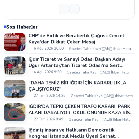
Son Haberler
CHP'de Birlik ve Beraberlik Çağrısı: Cevzet
Kaya'dan Dikkat Çeken Mesaj
6 Ağu 2026 20:00
Gazeteci Tahir Kavri (((Alo))) İhbar Hattı
Iğdır Ticaret ve Sanayi Odası Başkan Adayı
Uğur Artantaş'tan Ticaret Odası'na Sert
Eleştiri: "Nakliyeci Sahipsiz Bırakılamaz"
4 Ağu 2026 9:20
Gazeteci Tahir Kavri (((Alo))) İhbar Hattı
“DAHA TEMİZ BİR IĞDIR İÇİN KARARLILIKLA
ÇALIŞIYORUZ”
27 Tem 2026 14:26
Gazeteci Tahir Kavri (((Alo))) İhbar Hattı
IĞDIR'DA TEPKİ ÇEKEN TRAFO KARARI: PARK
ALANI DARALIYOR, OKUL ÖNÜNDE KAZA RİSKİ
İDDİASI VE IĞDIR VALİSİ NEREDE?
27 Tem 2026 9:49
Gazeteci Tahir Kavri (((Alo))) İhbar Hattı
Iğdır iş insanı ve Halkların Demokratik
Kongresi İstanbul Meclis Üyesi Serhat