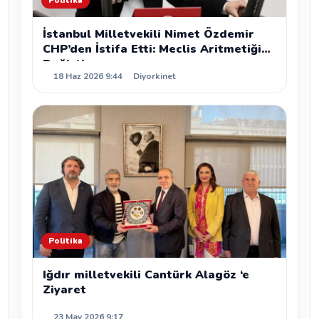
Politika
İstanbul Milletvekili Nimet Özdemir
CHP’den İstifa Etti: Meclis Aritmetiği
Değişti
18 Haz 2026 9:44
Diyorkinet
Politika
Iğdır milletvekili Cantürk Alagöz ‘e
Ziyaret
23 May 2026 9:17