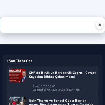
×
Son Haberler
CHP'de Birlik ve Beraberlik Çağrısı: Cevzet
Kaya'dan Dikkat Çeken Mesaj
6 Ağu 2026 20:00
Gazeteci Tahir Kavri (((Alo))) İhbar Hattı
Iğdır Ticaret ve Sanayi Odası Başkan
Adayı Uğur Artantaş'tan Ticaret Odası'na