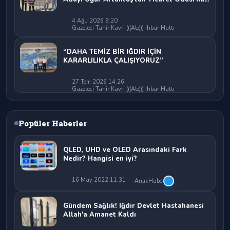
Sert Eleştiri: "Nakliyeci Sahipsiz
Bırakılamaz"
4 Ağu 2026 9:20
Gazeteci Tahir Kavri (((Alo))) İhbar Hattı
“DAHA TEMİZ BİR IĞDIR İÇİN
KARARLILIKLA ÇALIŞIYORUZ”
27 Tem 2026 14:26
Gazeteci Tahir Kavri (((Alo))) İhbar Hattı
Popüler Haberler
QLED, UHD ve OLED Arasındaki Fark
Nedir? Hangisi en iyi?
16 May 2022 11:31
AnlıkHaber
Gündem Sağlık! Iğdır Devlet Hastahanesi
Allah'a Amanet Kaldı