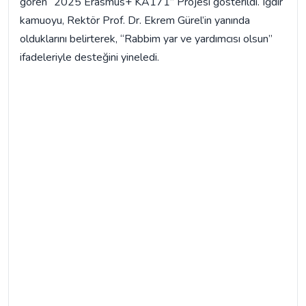
gören “2025 Erasmus+ KA171” Projesi gösterildi. Iğdır
kamuoyu, Rektör Prof. Dr. Ekrem Gürel’in yanında
olduklarını belirterek, “Rabbim yar ve yardımcısı olsun”
ifadeleriyle desteğini yineledi.