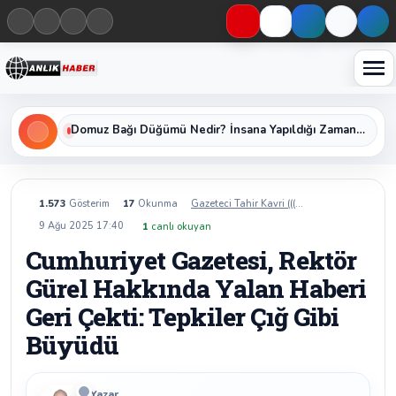
Haberleri keşfet
Üniversiteye Geçişin Anahtarı YKS Nedir, Başvuru Şartları ve Sınav Oturumları Nelerdir?
1.573
Gösterim
17
Okunma
Gazeteci Tahir Kavri (((Alo))) İhbar Hattı
9 Ağu 2025 17:40
1
canlı okuyan
Cumhuriyet Gazetesi, Rektör
Gürel Hakkında Yalan Haberi
Geri Çekti: Tepkiler Çığ Gibi
Büyüdü
Yazar