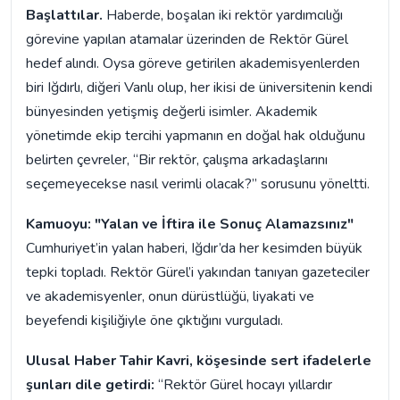
Başlattılar.
Haberde, boşalan iki rektör yardımcılığı
görevine yapılan atamalar üzerinden de Rektör Gürel
hedef alındı. Oysa göreve getirilen akademisyenlerden
biri Iğdırlı, diğeri Vanlı olup, her ikisi de üniversitenin kendi
bünyesinden yetişmiş değerli isimler. Akademik
yönetimde ekip tercihi yapmanın en doğal hak olduğunu
belirten çevreler, “Bir rektör, çalışma arkadaşlarını
seçemeyecekse nasıl verimli olacak?” sorusunu yöneltti.
Kamuoyu: "Yalan ve İftira ile Sonuç Alamazsınız"
Cumhuriyet’in yalan haberi, Iğdır’da her kesimden büyük
tepki topladı. Rektör Gürel’i yakından tanıyan gazeteciler
ve akademisyenler, onun dürüstlüğü, liyakati ve
beyefendi kişiliğiyle öne çıktığını vurguladı.
Ulusal Haber Tahir Kavri, köşesinde sert ifadelerle
şunları dile getirdi:
“Rektör Gürel hocayı yıllardır