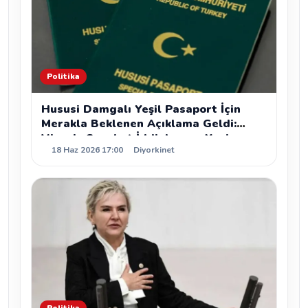
Politika
Hususi Damgalı Yeşil Pasaport İçin
Merakla Beklenen Açıklama Geldi:
Vizesiz Seyahat İddiaları ve Yeni
18 Haz 2026 17:00
Diyorkinet
Kanun Teklifleri