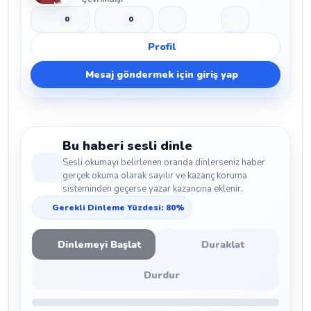
0
0
Beğen
Beğenmeme
Yer İmi
Paylaş
Profil
Mesaj göndermek için giriş yap
Bu haberi sesli dinle
Sesli okumayı belirlenen oranda dinlerseniz haber
gerçek okuma olarak sayılır ve kazanç koruma
sisteminden geçerse yazar kazancına eklenir.
Gerekli Dinleme Yüzdesi: 80%
Dinlemeyi Başlat
Duraklat
Durdur