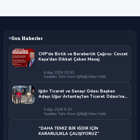
Son Haberler
CHP'de Birlik ve Beraberlik Çağrısı: Cevzet
Kaya'dan Dikkat Çeken Mesaj
6 Ağu 2026 20:00
Gazeteci Tahir Kavri (((Alo))) İhbar Hattı
Iğdır Ticaret ve Sanayi Odası Başkan
Adayı Uğur Artantaş'tan Ticaret Odası'na
Sert Eleştiri: "Nakliyeci Sahipsiz
Bırakılamaz"
4 Ağu 2026 9:20
Gazeteci Tahir Kavri (((Alo))) İhbar Hattı
“DAHA TEMİZ BİR IĞDIR İÇİN
KARARLILIKLA ÇALIŞIYORUZ”