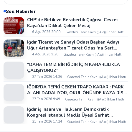
Son Haberler
CHP'de Birlik ve Beraberlik Çağrısı: Cevzet
Kaya'dan Dikkat Çeken Mesaj
6 Ağu 2026 20:00
Gazeteci Tahir Kavri (((Alo))) İhbar Hattı
Iğdır Ticaret ve Sanayi Odası Başkan Adayı
Uğur Artantaş'tan Ticaret Odası'na Sert
Eleştiri: "Nakliyeci Sahipsiz Bırakılamaz"
4 Ağu 2026 9:20
Gazeteci Tahir Kavri (((Alo))) İhbar Hattı
“DAHA TEMİZ BİR IĞDIR İÇİN KARARLILIKLA
ÇALIŞIYORUZ”
27 Tem 2026 14:26
Gazeteci Tahir Kavri (((Alo))) İhbar Hattı
IĞDIR'DA TEPKİ ÇEKEN TRAFO KARARI: PARK
ALANI DARALIYOR, OKUL ÖNÜNDE KAZA RİSKİ
İDDİASI VE IĞDIR VALİSİ NEREDE?
27 Tem 2026 9:49
Gazeteci Tahir Kavri (((Alo))) İhbar Hattı
Iğdır iş insanı ve Halkların Demokratik
Kongresi İstanbul Meclis Üyesi Serhat
Kaya’dan Iğdır Tanıtım Günleri’nde birlik ve
21 Tem 2026 17:24
Gazeteci Tahir Kavri (((Alo))) İhbar Hattı
beraberlik mesajı: