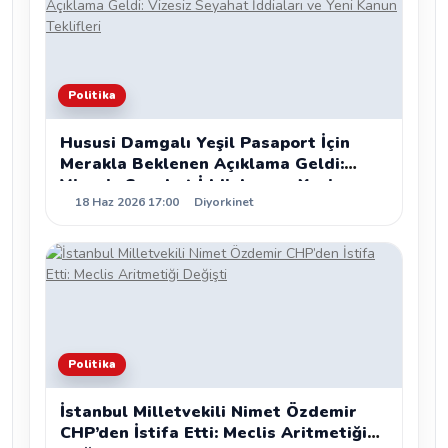
Politika
Hususi Damgalı Yeşil Pasaport İçin
Merakla Beklenen Açıklama Geldi:
Vizesiz Seyahat İddiaları ve Yeni
18 Haz 2026 17:00
Diyorkinet
Kanun Teklifleri
Politika
İstanbul Milletvekili Nimet Özdemir
CHP’den İstifa Etti: Meclis Aritmetiği