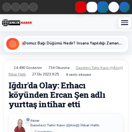
Haberleri keşfet
Domuz Bağı Düğümü Nedir? İnsana Yapıldığı Zaman Yavaş Yavaş Öldüren Ölümcül Düğümün Kan Donduran Gerçekleri
14.490 Gösterim
734 Okunma
Gazeteci Tahir Kavri (((Alo)))
İhbar Hattı
27 Eki 2023 9:25
0
canlı okuyan
Iğdır'da Olay: Erhacı
köyünden Ercan Şen adlı
yurttaş intihar etti
Yazar
Gazeteci Tahir Kavri (((Alo))) İhbar Hattı
Çevrimdışı