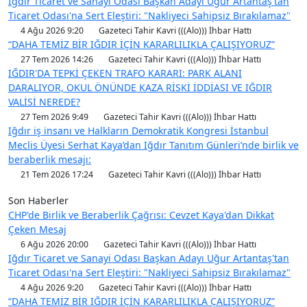
Iğdır Ticaret ve Sanayi Odası Başkan Adayı Uğur Artantaş'tan
Ticaret Odası'na Sert Eleştiri: "Nakliyeci Sahipsiz Bırakılamaz"
4 Ağu 2026 9:20
Gazeteci Tahir Kavri (((Alo))) İhbar Hattı
“DAHA TEMİZ BİR IĞDIR İÇİN KARARLILIKLA ÇALIŞIYORUZ”
27 Tem 2026 14:26
Gazeteci Tahir Kavri (((Alo))) İhbar Hattı
IĞDIR'DA TEPKİ ÇEKEN TRAFO KARARI: PARK ALANI
DARALIYOR, OKUL ÖNÜNDE KAZA RİSKİ İDDİASI VE IĞDIR
VALİSİ NEREDE?
27 Tem 2026 9:49
Gazeteci Tahir Kavri (((Alo))) İhbar Hattı
Iğdır iş insanı ve Halkların Demokratik Kongresi İstanbul
Meclis Üyesi Serhat Kaya’dan Iğdır Tanıtım Günleri’nde birlik ve
beraberlik mesajı:
21 Tem 2026 17:24
Gazeteci Tahir Kavri (((Alo))) İhbar Hattı
Son Haberler
CHP'de Birlik ve Beraberlik Çağrısı: Cevzet Kaya'dan Dikkat
Çeken Mesaj
6 Ağu 2026 20:00
Gazeteci Tahir Kavri (((Alo))) İhbar Hattı
Iğdır Ticaret ve Sanayi Odası Başkan Adayı Uğur Artantaş'tan
Ticaret Odası'na Sert Eleştiri: "Nakliyeci Sahipsiz Bırakılamaz"
4 Ağu 2026 9:20
Gazeteci Tahir Kavri (((Alo))) İhbar Hattı
“DAHA TEMİZ BİR IĞDIR İÇİN KARARLILIKLA ÇALIŞIYORUZ”