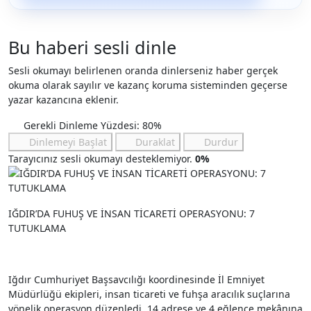
Bu haberi sesli dinle
Sesli okumayı belirlenen oranda dinlerseniz haber gerçek
okuma olarak sayılır ve kazanç koruma sisteminden geçerse
yazar kazancına eklenir.
Gerekli Dinleme Yüzdesi: 80%
Dinlemeyi Başlat
Duraklat
Durdur
Tarayıcınız sesli okumayı desteklemiyor.
0%
IĞDIR’DA FUHUŞ VE İNSAN TİCARETİ OPERASYONU: 7
TUTUKLAMA
Iğdır Cumhuriyet Başsavcılığı koordinesinde İl Emniyet
Müdürlüğü ekipleri, insan ticareti ve fuhşa aracılık suçlarına
yönelik operasyon düzenledi. 14 adrese ve 4 eğlence mekânına