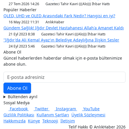
27 Tem 2026 14:26
Gazeteci Tahir Kavri (((Alo))) İhbar Hattı
Popüler Haberler
QLED, UHD ve OLED Arasındaki Fark Nedir? Hangisi en iyi?
16 May 2022 11:31
AnlıkHaber
Gündem Sağlık! Iğdır Devlet Hastahanesi Allah'a Amanet Kaldı
21 Eyl 2023 8:38
Gazeteci Tahir Kavri (((Alo))) İhbar Hattı
"Iğdır'da Ali Kemal Ayaz'ın Belediye Adaylığına İlişkin Sesler
24 Eyl 2023 5:46
Gazeteci Tahir Kavri (((Alo))) İhbar Hattı
Abone Ol
Güncel haberlerden haberdar olmak için e-posta bültenimize
abone olun.
Bültenden ayrıl
Sosyal Medya
Facebook
Twitter
Instagram
YouTube
Gizlilik Politikası
Kullanım Şartları
Üyelik Sözleşmesi
Hakkımızda
Künye
Teknooji
İletişim
Telif Hakkı © AnlıkHaber 2026