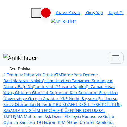
Yaz ve Kazan
Giriş Yap
Kayıt Ol
Haberleri keşfet
Son Dakika
1 Temmuz İtibarıyla Ortak ATM'lerde Yeni Dönem:
Bankalararası Nakit Çekim Ücretleri Tamamen Sıfırlanıyor
Domuz Bağı Düğümü Nedir? İnsana Yapıldığı Zaman Yavaş
Yavaş Öldüren Ölümcül Düğümün Kan Donduran Gerçekleri
Üniversiteye Geçişin Anahtarı YKS Nedir, Başvuru Şartları ve
Sınav Oturumları Nelerdir?
BU KIYAFET DEĞİL TEŞHİRCİLİKTİR,
BAYANLARIN GİYİM TERCİHLERİ ÜZERİNE TOPLUMSAL
TARTIŞMA
Muhtemel Aşk Dizisi: Etkileyici Konusu ve Güçlü
Oyuncu Kadrosu
19 Haziran BİM Aktüel Ürünler Kataloğu: