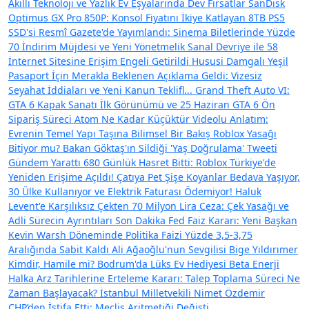
Akıllı Teknoloji ve Yazlık Ev Eşyalarında Dev Fırsatlar
SanDisk
Optimus GX Pro 850P: Konsol Fiyatını İkiye Katlayan 8TB PS5
SSD'si
Resmî Gazete'de Yayımlandı: Sinema Biletlerinde Yüzde
70 İndirim Müjdesi ve Yeni Yönetmelik
Sanal Devriye ile 58
İnternet Sitesine Erişim Engeli Getirildi
Hususi Damgalı Yeşil
Pasaport İçin Merakla Beklenen Açıklama Geldi: Vizesiz
Seyahat İddiaları ve Yeni Kanun Teklifl...
Grand Theft Auto VI:
GTA 6 Kapak Sanatı İlk Görünümü ve 25 Haziran GTA 6 Ön
Sipariş Süreci
Atom Ne Kadar Küçüktür Videolu Anlatım:
Evrenin Temel Yapı Taşına Bilimsel Bir Bakış
Roblox Yasağı
Bitiyor mu? Bakan Göktaş'ın Sildiği 'Yaş Doğrulama' Tweeti
Gündem Yarattı
680 Günlük Hasret Bitti: Roblox Türkiye'de
Yeniden Erişime Açıldı!
Çatıya Pet Şişe Koyanlar Bedava Yaşıyor,
30 Ülke Kullanıyor ve Elektrik Faturası Ödemiyor!
Haluk
Levent'e Karşılıksız Çekten 70 Milyon Lira Ceza: Çek Yasağı ve
Adli Sürecin Ayrıntıları
Son Dakika Fed Faiz Kararı: Yeni Başkan
Kevin Warsh Döneminde Politika Faizi Yüzde 3,5-3,75
Aralığında Sabit Kaldı
Ali Ağaoğlu'nun Sevgilisi Bige Yıldırımer
Kimdir, Hamile mi? Bodrum'da Lüks Ev Hediyesi
Beta Enerji
Halka Arz Tarihlerine Erteleme Kararı: Talep Toplama Süreci Ne
Zaman Başlayacak?
İstanbul Milletvekili Nimet Özdemir
CHP’den İstifa Etti: Meclis Aritmetiği Değişti