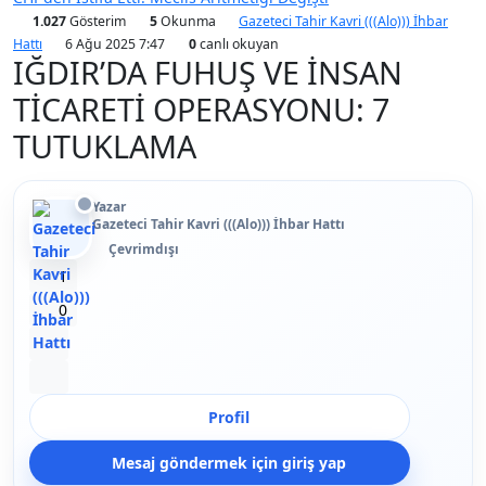
1.027
Gösterim
5
Okunma
Gazeteci Tahir Kavri (((Alo))) İhbar
Hattı
6 Ağu 2025 7:47
0
canlı okuyan
IĞDIR’DA FUHUŞ VE İNSAN
TİCARETİ OPERASYONU: 7
TUTUKLAMA
Yazar
Gazeteci Tahir Kavri (((Alo))) İhbar Hattı
Çevrimdışı
Beğen
1
Beğenmeme
0
Yer İmi
Paylaş
Profil
Mesaj göndermek için giriş yap