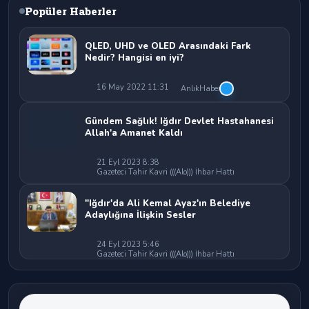
Popüler Haberler
QLED, UHD ve OLED Arasındaki Fark
Nedir? Hangisi en iyi?
16 May 2022 11:31
AnlıkHaber
Gündem Sağlık! Iğdır Devlet Hastahanesi
Allah'a Amanet Kaldı
21 Eyl 2023 8:38
Gazeteci Tahir Kavri (((Alo))) İhbar Hattı
"Iğdır'da Ali Kemal Ayaz'ın Belediye
Adaylığına İlişkin Sesler
24 Eyl 2023 5:46
Gazeteci Tahir Kavri (((Alo))) İhbar Hattı