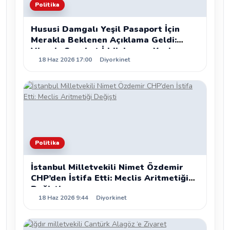
Politika
Hususi Damgalı Yeşil Pasaport İçin
Merakla Beklenen Açıklama Geldi:
Vizesiz Seyahat İddiaları ve Yeni
18 Haz 2026 17:00
Diyorkinet
Kanun Teklifleri
Politika
İstanbul Milletvekili Nimet Özdemir
CHP’den İstifa Etti: Meclis Aritmetiği
Değişti
18 Haz 2026 9:44
Diyorkinet