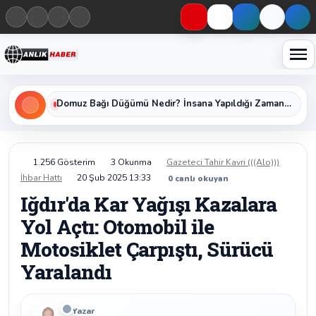
Haberleri keşfet
Domuz Bağı Düğümü Nedir? İnsana Yapıldığı Zaman Yavaş Yavaş Öldüren Ölümcül Düğümün Kan Donduran Gerçekleri
1.256 Gösterim
3 Okunma
Gazeteci Tahir Kavri (((Alo)))
İhbar Hattı
20 Şub 2025 13:33
0
canlı okuyan
Iğdır'da Kar Yağışı Kazalara
Yol Açtı: Otomobil ile
Motosiklet Çarpıştı, Sürücü
Yaralandı
Yazar