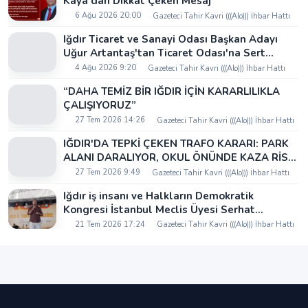
Kaya'dan Dikkat Çeken Mesaj
6 Ağu 2026 20:00
Gazeteci Tahir Kavri (((Alo))) İhbar Hattı
Iğdır Ticaret ve Sanayi Odası Başkan Adayı
Uğur Artantaş'tan Ticaret Odası'na Sert
Eleştiri: "Nakliyeci Sahipsiz Bırakılamaz"
4 Ağu 2026 9:20
Gazeteci Tahir Kavri (((Alo))) İhbar Hattı
“DAHA TEMİZ BİR IĞDIR İÇİN KARARLILIKLA
ÇALIŞIYORUZ”
27 Tem 2026 14:26
Gazeteci Tahir Kavri (((Alo))) İhbar Hattı
IĞDIR'DA TEPKİ ÇEKEN TRAFO KARARI: PARK
ALANI DARALIYOR, OKUL ÖNÜNDE KAZA RİSKİ
İDDİASI VE IĞDIR VALİSİ NEREDE?
27 Tem 2026 9:49
Gazeteci Tahir Kavri (((Alo))) İhbar Hattı
Iğdır iş insanı ve Halkların Demokratik
Kongresi İstanbul Meclis Üyesi Serhat
Kaya’dan Iğdır Tanıtım Günleri’nde birlik ve
21 Tem 2026 17:24
Gazeteci Tahir Kavri (((Alo))) İhbar Hattı
beraberlik mesajı: