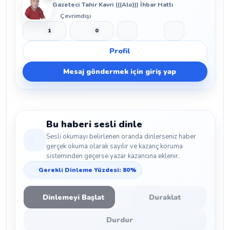
Gazeteci Tahir Kavri (((Alo))) İhbar Hattı
Çevrimdışı
1
0
Beğen
Beğenmeme
Yer İmi
Paylaş
Profil
Mesaj göndermek için giriş yap
Bu haberi sesli dinle
Sesli okumayı belirlenen oranda dinlerseniz haber
gerçek okuma olarak sayılır ve kazanç koruma
sisteminden geçerse yazar kazancına eklenir.
Gerekli Dinleme Yüzdesi: 80%
Dinlemeyi Başlat
Duraklat
Durdur