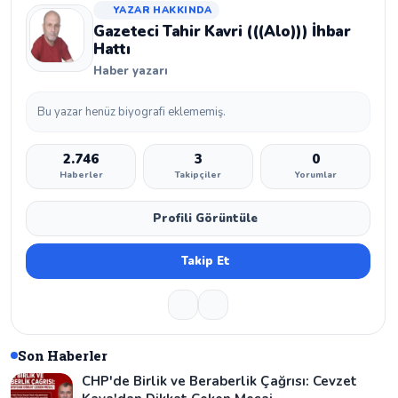
YAZAR HAKKINDA
Gazeteci Tahir Kavri (((Alo))) İhbar
Hattı
Haber yazarı
Bu yazar henüz biyografi eklememiş.
2.746
3
0
Haberler
Takipçiler
Yorumlar
Profili Görüntüle
Takip Et
Son Haberler
CHP'de Birlik ve Beraberlik Çağrısı: Cevzet