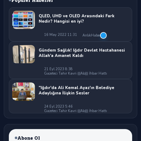
QLED, UHD ve OLED Arasındaki Fark
Nedir? Hangisi en iyi?
16 May 2022 11:31
AnlıkHaber
Gündem Sağlık! Iğdır Devlet Hastahanesi
Allah'a Amanet Kaldı
21 Eyl 2023 8:38
Gazeteci Tahir Kavri (((Alo))) İhbar Hattı
"Iğdır'da Ali Kemal Ayaz'ın Belediye
Adaylığına İlişkin Sesler
24 Eyl 2023 5:46
Gazeteci Tahir Kavri (((Alo))) İhbar Hattı
Abone Ol