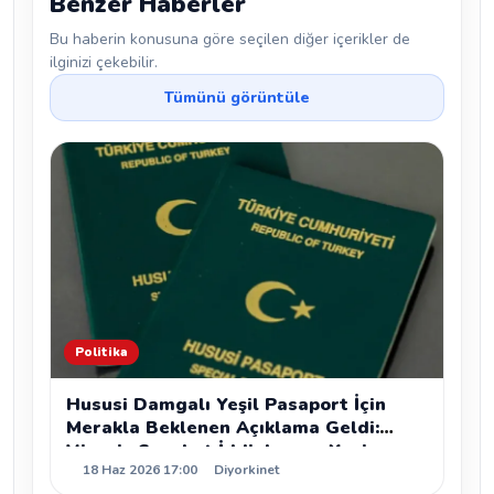
Benzer Haberler
Bu haberin konusuna göre seçilen diğer içerikler de
ilginizi çekebilir.
Tümünü görüntüle
Politika
Hususi Damgalı Yeşil Pasaport İçin
Merakla Beklenen Açıklama Geldi:
Vizesiz Seyahat İddiaları ve Yeni
18 Haz 2026 17:00
Diyorkinet
Kanun Teklifleri