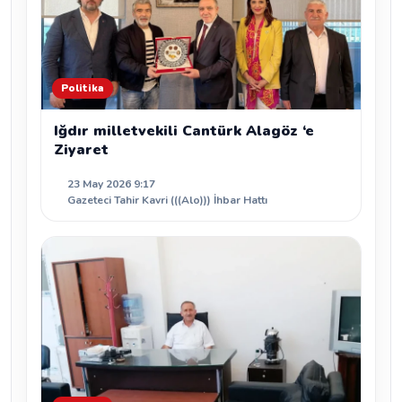
Politika
Iğdır milletvekili Cantürk Alagöz ‘e
Ziyaret
23 May 2026 9:17
Gazeteci Tahir Kavri (((Alo))) İhbar Hattı