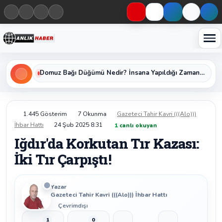
Haberleri keşfet
Üniversiteye Geçişin Anahtarı YKS Nedir, Başvuru Şartları ve Sınav Oturumları Nelerdir?
1.445 Gösterim
7 Okunma
Gazeteci Tahir Kavri (((Alo)))
İhbar Hattı
24 Şub 2025 8:31
1
canlı okuyan
Iğdır'da Korkutan Tır Kazası:
İki Tır Çarpıştı!
Yazar
Gazeteci Tahir Kavri (((Alo))) İhbar Hattı
Çevrimdışı
1
0