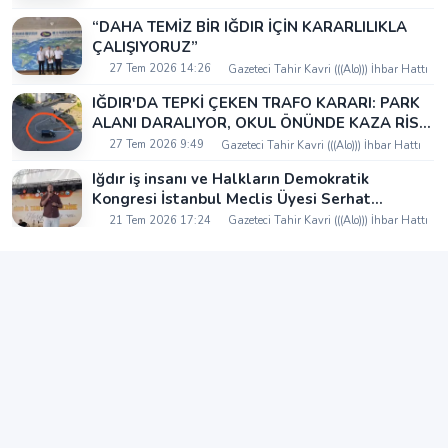
“DAHA TEMİZ BİR IĞDIR İÇİN KARARLILIKLA
ÇALIŞIYORUZ”
27 Tem 2026 14:26
Gazeteci Tahir Kavri (((Alo))) İhbar Hattı
IĞDIR'DA TEPKİ ÇEKEN TRAFO KARARI: PARK
ALANI DARALIYOR, OKUL ÖNÜNDE KAZA RİSKİ
İDDİASI VE IĞDIR VALİSİ NEREDE?
27 Tem 2026 9:49
Gazeteci Tahir Kavri (((Alo))) İhbar Hattı
Iğdır iş insanı ve Halkların Demokratik
Kongresi İstanbul Meclis Üyesi Serhat
Kaya’dan Iğdır Tanıtım Günleri’nde birlik ve
21 Tem 2026 17:24
Gazeteci Tahir Kavri (((Alo))) İhbar Hattı
beraberlik mesajı: