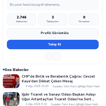
Bu yazar henüz biyografi eklememiş.
2.746
3
0
Haberler
Takipçiler
Yorumlar
Profili Görüntüle
Takip Et
Son Haberler
CHP'de Birlik ve Beraberlik Çağrısı: Cevzet
Kaya'dan Dikkat Çeken Mesaj
6 Ağu 2026 20:00
Gazeteci Tahir Kavri (((Alo))) İhbar Hattı
Iğdır Ticaret ve Sanayi Odası Başkan Adayı
Uğur Artantaş'tan Ticaret Odası'na Sert
Eleştiri: "Nakliyeci Sahipsiz Bırakılamaz"
4 Ağu 2026 9:20
Gazeteci Tahir Kavri (((Alo))) İhbar Hattı