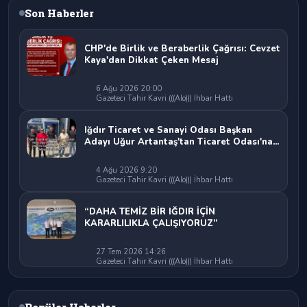
Son Haberler
CHP'de Birlik ve Beraberlik Çağrısı: Cevzet
Kaya'dan Dikkat Çeken Mesaj
6 Ağu 2026 20:00
Gazeteci Tahir Kavri (((Alo))) İhbar Hattı
Iğdır Ticaret ve Sanayi Odası Başkan
Adayı Uğur Artantaş'tan Ticaret Odası'na
Sert Eleştiri: "Nakliyeci Sahipsiz
Bırakılamaz"
4 Ağu 2026 9:20
Gazeteci Tahir Kavri (((Alo))) İhbar Hattı
“DAHA TEMİZ BİR IĞDIR İÇİN
KARARLILIKLA ÇALIŞIYORUZ”
27 Tem 2026 14:26
Gazeteci Tahir Kavri (((Alo))) İhbar Hattı
Popüler Haberler