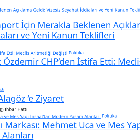
aport İçin Merakla Beklenen Açıkl
aları ve Yeni Kanun Teklifleri
Politika
t Özdemir CHP’den İstifa Etti: Mecli
ka
Alagöz ‘e Ziyaret
))) İhbar Hattı
Politika
pı Markası: Mehmet Uca ve Mes Yap
Alanları