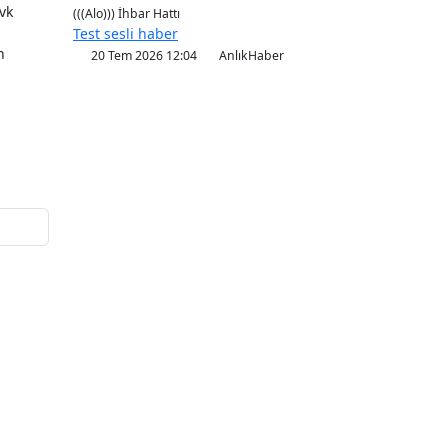
evk
(((Alo))) İhbar Hattı
Test sesli haber
n
20 Tem 2026 12:04
AnlıkHaber