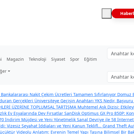
Haberl
i
Magazin
Teknoloji
Siyaset
Spor
Eğitim
ğer
Bankalararası Nakit Çekim Ücretleri Tamamen Sıfırlanıyor
Domuz B
uran Gerçekleri
Üniversiteye Geçişin Anahtarı YKS Nedir, Başvuru 
İHLERİ ÜZERİNE TOPLUMSAL TARTIŞMA
Muhtemel Aşk Dizisi: Etkil
zlık Ev Eşyalarında Dev Fırsatlar
SanDisk Optimus GX Pro 850P: Konso
70 İndirim Müjdesi ve Yeni Yönetmelik
Sanal Devriye ile 58 İnternet
: Vizesiz Seyahat İddiaları ve Yeni Kanun Teklifl...
Grand Theft Aut
çüktür Videolu Anlatım: Evrenin Temel Yapı Taşına Bilimsel Bir Ba