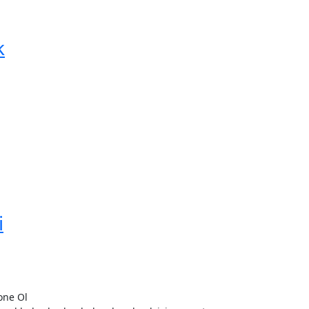
k
i
one Ol