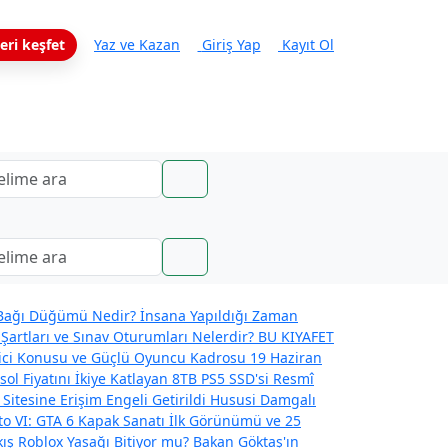
eri keşfet
Yaz ve Kazan
Giriş Yap
Kayıt Ol
ağı Düğümü Nedir? İnsana Yapıldığı Zaman
Şartları ve Sınav Oturumları Nelerdir?
BU KIYAFET
eyici Konusu ve Güçlü Oyuncu Kadrosu
19 Haziran
l Fiyatını İkiye Katlayan 8TB PS5 SSD'si
Resmî
 Sitesine Erişim Engeli Getirildi
Hususi Damgalı
o VI: GTA 6 Kapak Sanatı İlk Görünümü ve 25
kış
Roblox Yasağı Bitiyor mu? Bakan Göktaş'ın