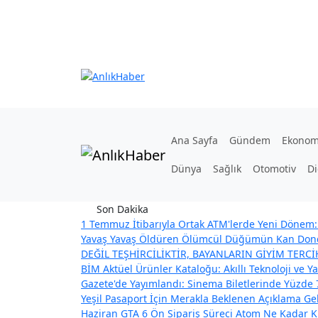
Ana Sayfa
Gündem
Ekonom
Dünya
Sağlık
Otomotiv
Di
Son Dakika
1 Temmuz İtibarıyla Ortak ATM'lerde Yeni Dönem: 
Yavaş Yavaş Öldüren Ölümcül Düğümün Kan Dond
DEĞİL TEŞHİRCİLİKTİR, BAYANLARIN GİYİM TERC
BİM Aktüel Ürünler Kataloğu: Akıllı Teknoloji ve Ya
Gazete'de Yayımlandı: Sinema Biletlerinde Yüzde 
Yeşil Pasaport İçin Merakla Beklenen Açıklama Geldi
Haziran GTA 6 Ön Sipariş Süreci
Atom Ne Kadar Kü