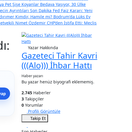
ya Pet Şişe Koyanlar Bedava Yaşıyor, 30 Ülke
ecin Ayrıntıları
Son Dakika Fed Faiz Kararı: Yeni
ıldırımer Kimdir, Hamile mi? Bodrum'da Lüks Ev
letvekili Nimet Özdemir CHP’den İstifa Etti: Meclis
ı:
Yazar Hakkında
Gazeteci Tahir Kavri
(((Alo))) İhbar Hattı
Haber yazarı
Bu yazar henüz biyografi eklememiş.
2.745
Haberler
yap
3
Takipçiler
0
Yorumlar
Profili Görüntüle
Takip Et
Son Haberler