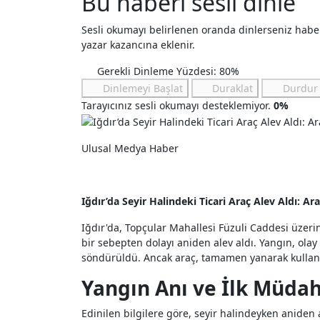
Bu haberi sesli dinle
Sesli okumayı belirlenen oranda dinlerseniz hab
yazar kazancına eklenir.
Gerekli Dinleme Yüzdesi: 80%
Dinlemeyi Başlat
Duraklat
Durdur
Tarayıcınız sesli okumayı desteklemiyor.
0%
Ulusal Medya Haber
Iğdır’da Seyir Halindeki Ticari Araç Alev Aldı: Ar
Iğdır'da, Topçular Mahallesi Füzuli Caddesi üzeri
bir sebepten dolayı aniden alev aldı. Yangın, olay 
söndürüldü. Ancak araç, tamamen yanarak kullanı
Yangın Anı ve İlk Müda
Edinilen bilgilere göre, seyir halindeyken aniden 