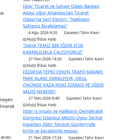
Iğdır Ticaret ve Sanayi Odası Başkan
Adayı Uğur Artantaş'tan Ticaret
se
Odası'na Sert Eleştiri: "Nakliyeci
Sahipsiz Bırakılamaz"
4 Ağu 2026 9:20
Gazeteci Tahir Kavri
(((Alo))) İhbar Hattı
“DAHA TEMİZ BİR IĞDIR İÇİN
KARARLILIKLA ÇALIŞIYORUZ”
27 Tem 2026 14:26
Gazeteci Tahir Kavri
(((Alo))) İhbar Hattı
IĞDIR'DA TEPKİ ÇEKEN TRAFO KARARI:
PARK ALANI DARALIYOR, OKUL
ÖNÜNDE KAZA RİSKİ İDDİASI VE IĞDIR
VALİSİ NEREDE?
27 Tem 2026 9:49
Gazeteci Tahir Kavri
nemeyen
(((Alo))) İhbar Hattı
alınarak
Iğdır iş insanı ve Halkların Demokratik
Kongresi İstanbul Meclis Üyesi Serhat
Kaya’dan Iğdır Tanıtım Günleri’nde
birlik ve beraberlik mesajı:
 aracı
21 Tem 2026 17:24
Gazeteci Tahir Kavri