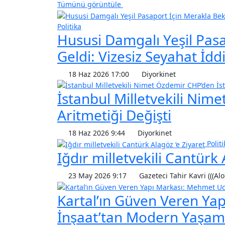
Tümünü görüntüle
Politika
Hususi Damgalı Yeşil Pas
Geldi: Vizesiz Seyahat İddi
18 Haz 2026 17:00
Diyorkinet
İstanbul Milletvekili Nime
Aritmetiği Değişti
18 Haz 2026 9:44
Diyorkinet
Politi
Iğdır milletvekili Cantürk 
23 May 2026 9:17
Gazeteci Tahir Kavri (((Alo
Kartal’ın Güven Veren Ya
İnşaat’tan Modern Yaşam 