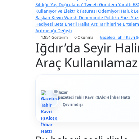
Sildiği 'Yaş Doğrulama' Tweeti Gündem Yarattı
680
Kullanıyor ve Elektrik Faturası Ödemiyor!
Haluk Le
Başkan Kevin Warsh Döneminde Politika Faizi Yüzd
Hediyesi
Beta Enerji Halka Arz Tarihlerine Ertel
Aritmetiği Değişti
1.854 Gösterim
0 Okunma
Gazeteci Tahir Kavri ((
Iğdır’da Seyir Hali
Araç Kullanılamaz
Yazar
Gazeteci Tahir Kavri (((Alo))) İhbar Hattı
Çevrimdışı