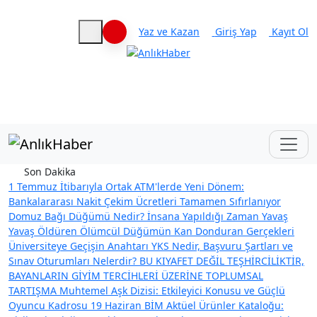
Yaz ve Kazan
Giriş Yap
Kayıt Ol
Haberleri keşfet
Son Dakika
1 Temmuz İtibarıyla Ortak ATM'lerde Yeni Dönem:
Bankalararası Nakit Çekim Ücretleri Tamamen Sıfırlanıyor
Domuz Bağı Düğümü Nedir? İnsana Yapıldığı Zaman Yavaş
Yavaş Öldüren Ölümcül Düğümün Kan Donduran Gerçekleri
Üniversiteye Geçişin Anahtarı YKS Nedir, Başvuru Şartları ve
Sınav Oturumları Nelerdir?
BU KIYAFET DEĞİL TEŞHİRCİLİKTİR,
BAYANLARIN GİYİM TERCİHLERİ ÜZERİNE TOPLUMSAL
TARTIŞMA
Muhtemel Aşk Dizisi: Etkileyici Konusu ve Güçlü
Oyuncu Kadrosu
19 Haziran BİM Aktüel Ürünler Kataloğu: