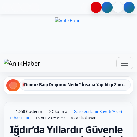
Haberleri keşfet
Domuz Bağı Düğümü Nedir? İnsana Yapıldığı Zaman Yavaş Yavaş Öldüren Ölümcül Düğümün Kan Donduran Gerçekleri
1.050 Gösterim
0 Okunma
Gazeteci Tahir Kavri (((Alo)))
İhbar Hattı
16 Ara 2025 8:29
0
canlı okuyan
Iğdır’da Yıllardır Güvenle