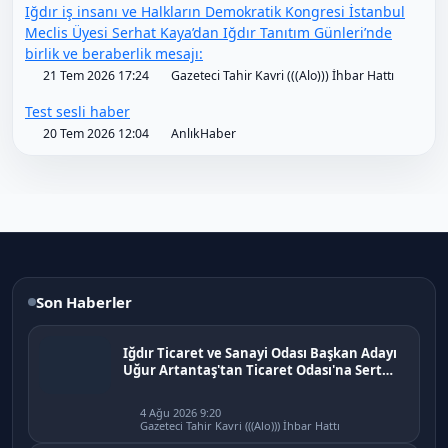
Iğdır iş insanı ve Halkların Demokratik Kongresi İstanbul
Meclis Üyesi Serhat Kaya’dan Iğdır Tanıtım Günleri’nde
birlik ve beraberlik mesajı:
21 Tem 2026 17:24
Gazeteci Tahir Kavri (((Alo))) İhbar Hattı
Test sesli haber
20 Tem 2026 12:04
AnlıkHaber
Son Haberler
Iğdır Ticaret ve Sanayi Odası Başkan Adayı
Uğur Artantaş'tan Ticaret Odası'na Sert
Eleştiri: "Nakliyeci Sahipsiz Bırakılamaz"
4 Ağu 2026 9:20
Gazeteci Tahir Kavri (((Alo))) İhbar Hattı