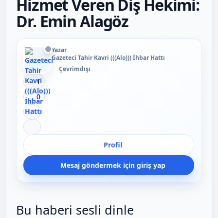
Hizmet Veren Diş Hekimi:
Dr. Emin Alagöz
Yazar
Gazeteci Tahir Kavri (((Alo))) İhbar Hattı
Çevrimdışı
Beğen
1
Beğenmeme
0
Yer İmi
Paylaş
Profil
Mesaj göndermek için giriş yap
Bu haberi sesli dinle