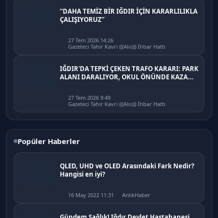
“DAHA TEMİZ BİR IĞDIR İÇİN KARARLILIKLA
ÇALIŞIYORUZ”
27 Tem 2026 14:26
Gazeteci Tahir Kavri (((Alo))) İhbar Hattı
IĞDIR'DA TEPKİ ÇEKEN TRAFO KARARI: PARK
ALANI DARALIYOR, OKUL ÖNÜNDE KAZA
RİSKİ İDDİASI VE IĞDIR VALİSİ NEREDE?
27 Tem 2026 9:49
Gazeteci Tahir Kavri (((Alo))) İhbar Hattı
Popüler Haberler
QLED, UHD ve OLED Arasındaki Fark Nedir?
Hangisi en iyi?
16 May 2022 11:31
AnlıkHaber
Gündem Sağlık! Iğdır Devlet Hastahanesi