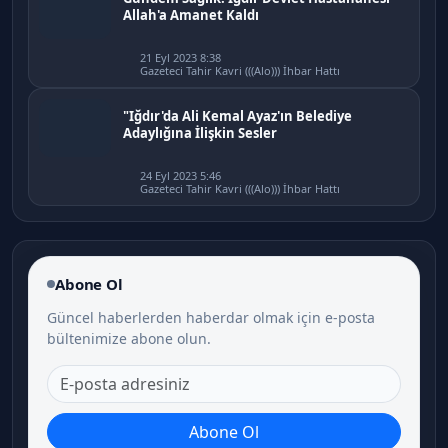
Allah'a Amanet Kaldı
21 Eyl 2023 8:38
Gazeteci Tahir Kavri (((Alo))) İhbar Hattı
"Iğdır'da Ali Kemal Ayaz'ın Belediye
Adaylığına İlişkin Sesler
24 Eyl 2023 5:46
Gazeteci Tahir Kavri (((Alo))) İhbar Hattı
Abone Ol
Güncel haberlerden haberdar olmak için e-posta
bültenimize abone olun.