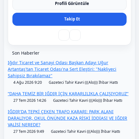
Profili Görüntüle
Takip Et
Son Haberler
Iğdır Ticaret ve Sanayi Odası Başkan Adayı Uğur
Artantaş'tan Ticaret Odası'na Sert Eleştiri: "Nakliyeci
Sahipsiz Bırakılamaz"
4 Ağu 2026 9:20
Gazeteci Tahir Kavri (((Alo))) İhbar Hattı
“DAHA TEMİZ BİR IĞDIR İÇİN KARARLILIKLA ÇALIŞIYORUZ”
27 Tem 2026 14:26
Gazeteci Tahir Kavri (((Alo))) İhbar Hattı
IĞDIR'DA TEPKİ ÇEKEN TRAFO KARARI: PARK ALANI
DARALIYOR, OKUL ÖNÜNDE KAZA RİSKİ İDDİASI VE IĞDIR
VALİSİ NEREDE?
27 Tem 2026 9:49
Gazeteci Tahir Kavri (((Alo))) İhbar Hattı