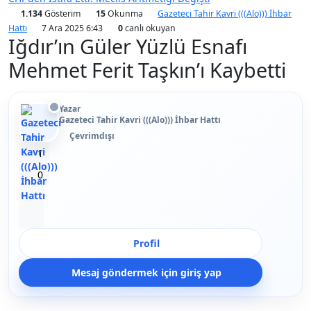
1.134
Gösterim
15
Okunma
Gazeteci Tahir Kavri (((Alo))) İhbar
Hattı
7 Ara 2025 6:43
0
canlı okuyan
Iğdır’ın Güler Yüzlü Esnafı
Mehmet Ferit Taşkın’ı Kaybetti
Yazar
Gazeteci Tahir Kavri (((Alo))) İhbar Hattı
Çevrimdışı
Beğen
1
Beğenmeme
0
Yer İmi
Paylaş
Profil
Mesaj göndermek için giriş yap