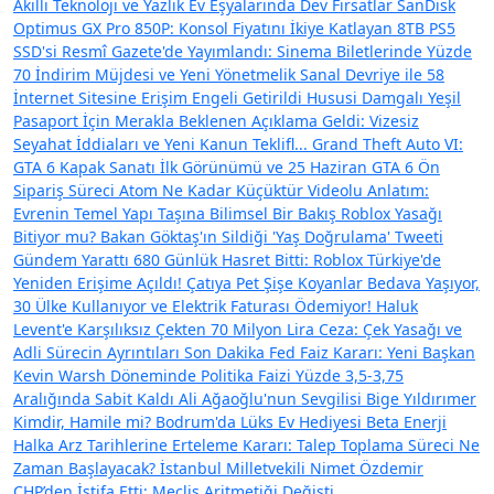
Akıllı Teknoloji ve Yazlık Ev Eşyalarında Dev Fırsatlar
SanDisk
Optimus GX Pro 850P: Konsol Fiyatını İkiye Katlayan 8TB PS5
SSD'si
Resmî Gazete'de Yayımlandı: Sinema Biletlerinde Yüzde
70 İndirim Müjdesi ve Yeni Yönetmelik
Sanal Devriye ile 58
İnternet Sitesine Erişim Engeli Getirildi
Hususi Damgalı Yeşil
Pasaport İçin Merakla Beklenen Açıklama Geldi: Vizesiz
Seyahat İddiaları ve Yeni Kanun Teklifl...
Grand Theft Auto VI:
GTA 6 Kapak Sanatı İlk Görünümü ve 25 Haziran GTA 6 Ön
Sipariş Süreci
Atom Ne Kadar Küçüktür Videolu Anlatım:
Evrenin Temel Yapı Taşına Bilimsel Bir Bakış
Roblox Yasağı
Bitiyor mu? Bakan Göktaş'ın Sildiği 'Yaş Doğrulama' Tweeti
Gündem Yarattı
680 Günlük Hasret Bitti: Roblox Türkiye'de
Yeniden Erişime Açıldı!
Çatıya Pet Şişe Koyanlar Bedava Yaşıyor,
30 Ülke Kullanıyor ve Elektrik Faturası Ödemiyor!
Haluk
Levent'e Karşılıksız Çekten 70 Milyon Lira Ceza: Çek Yasağı ve
Adli Sürecin Ayrıntıları
Son Dakika Fed Faiz Kararı: Yeni Başkan
Kevin Warsh Döneminde Politika Faizi Yüzde 3,5-3,75
Aralığında Sabit Kaldı
Ali Ağaoğlu'nun Sevgilisi Bige Yıldırımer
Kimdir, Hamile mi? Bodrum'da Lüks Ev Hediyesi
Beta Enerji
Halka Arz Tarihlerine Erteleme Kararı: Talep Toplama Süreci Ne
Zaman Başlayacak?
İstanbul Milletvekili Nimet Özdemir
CHP’den İstifa Etti: Meclis Aritmetiği Değişti