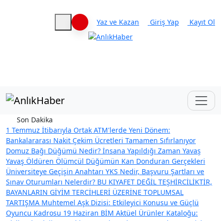
Yaz ve Kazan
Giriş Yap
Kayıt Ol
Haberleri keşfet
Son Dakika
1 Temmuz İtibarıyla Ortak ATM'lerde Yeni Dönem:
Bankalararası Nakit Çekim Ücretleri Tamamen Sıfırlanıyor
Domuz Bağı Düğümü Nedir? İnsana Yapıldığı Zaman Yavaş
Yavaş Öldüren Ölümcül Düğümün Kan Donduran Gerçekleri
Üniversiteye Geçişin Anahtarı YKS Nedir, Başvuru Şartları ve
Sınav Oturumları Nelerdir?
BU KIYAFET DEĞİL TEŞHİRCİLİKTİR,
BAYANLARIN GİYİM TERCİHLERİ ÜZERİNE TOPLUMSAL
TARTIŞMA
Muhtemel Aşk Dizisi: Etkileyici Konusu ve Güçlü
Oyuncu Kadrosu
19 Haziran BİM Aktüel Ürünler Kataloğu: