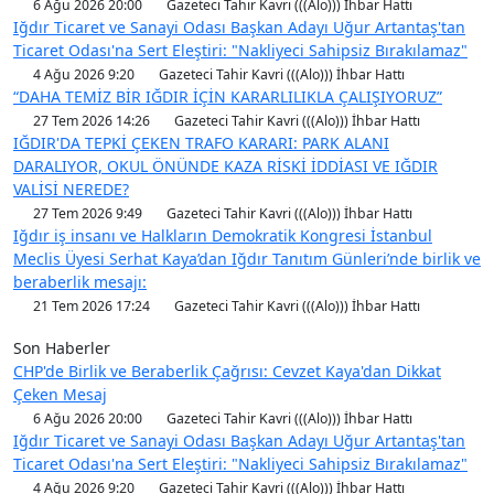
6 Ağu 2026 20:00
Gazeteci Tahir Kavri (((Alo))) İhbar Hattı
Iğdır Ticaret ve Sanayi Odası Başkan Adayı Uğur Artantaş'tan
Ticaret Odası'na Sert Eleştiri: "Nakliyeci Sahipsiz Bırakılamaz"
4 Ağu 2026 9:20
Gazeteci Tahir Kavri (((Alo))) İhbar Hattı
“DAHA TEMİZ BİR IĞDIR İÇİN KARARLILIKLA ÇALIŞIYORUZ”
27 Tem 2026 14:26
Gazeteci Tahir Kavri (((Alo))) İhbar Hattı
IĞDIR'DA TEPKİ ÇEKEN TRAFO KARARI: PARK ALANI
DARALIYOR, OKUL ÖNÜNDE KAZA RİSKİ İDDİASI VE IĞDIR
VALİSİ NEREDE?
27 Tem 2026 9:49
Gazeteci Tahir Kavri (((Alo))) İhbar Hattı
Iğdır iş insanı ve Halkların Demokratik Kongresi İstanbul
Meclis Üyesi Serhat Kaya’dan Iğdır Tanıtım Günleri’nde birlik ve
beraberlik mesajı:
21 Tem 2026 17:24
Gazeteci Tahir Kavri (((Alo))) İhbar Hattı
Son Haberler
CHP'de Birlik ve Beraberlik Çağrısı: Cevzet Kaya'dan Dikkat
Çeken Mesaj
6 Ağu 2026 20:00
Gazeteci Tahir Kavri (((Alo))) İhbar Hattı
Iğdır Ticaret ve Sanayi Odası Başkan Adayı Uğur Artantaş'tan
Ticaret Odası'na Sert Eleştiri: "Nakliyeci Sahipsiz Bırakılamaz"
4 Ağu 2026 9:20
Gazeteci Tahir Kavri (((Alo))) İhbar Hattı