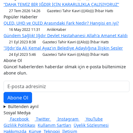
“DAHA TEMİZ BİR IĞDIR İÇİN KARARLILIKLA ÇALIŞIYORUZ”
27 Tem 2026 14:26
Gazeteci Tahir Kavri (((Alo))) İhbar Hattı
Popüler Haberler
QLED, UHD ve OLED Arasındaki Fark Nedir? Hangisi en iyi?
16 May 2022 11:31
AnlıkHaber
Gündem Sağlık! Iğdır Devlet Hastahanesi Allah'a Amanet Kaldı
21 Eyl 2023 8:38
Gazeteci Tahir Kavri (((Alo))) İhbar Hattı
"Iğdır'da Ali Kemal Ayaz'ın Belediye Adaylığına İlişkin Sesler
24 Eyl 2023 5:46
Gazeteci Tahir Kavri (((Alo))) İhbar Hattı
Abone Ol
Güncel haberlerden haberdar olmak için e-posta bültenimize
abone olun.
Bültenden ayrıl
Sosyal Medya
Facebook
Twitter
Instagram
YouTube
Gizlilik Politikası
Kullanım Şartları
Üyelik Sözleşmesi
Hakkımızda
Künye
Teknooji
İletişim