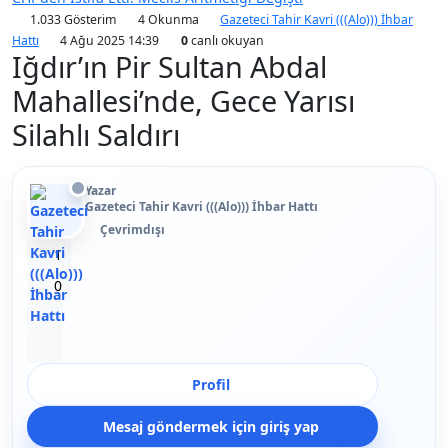
1.033 Gösterim
4 Okunma
Gazeteci Tahir Kavri (((Alo))) İhbar
Hattı
4 Ağu 2025 14:39
0
canlı okuyan
Iğdır’ın Pir Sultan Abdal
Mahallesi’nde, Gece Yarısı
Silahlı Saldırı
Yazar
Gazeteci Tahir Kavri (((Alo))) İhbar Hattı
Çevrimdışı
Beğen
1
Beğenmeme
0
Yer İmi
Paylaş
Profil
Mesaj göndermek için giriş yap