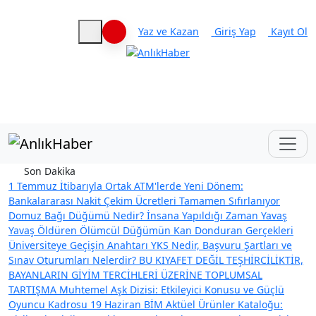
Yaz ve Kazan
Giriş Yap
Kayıt Ol
Haberleri keşfet
Son Dakika
1 Temmuz İtibarıyla Ortak ATM'lerde Yeni Dönem:
Bankalararası Nakit Çekim Ücretleri Tamamen Sıfırlanıyor
Domuz Bağı Düğümü Nedir? İnsana Yapıldığı Zaman Yavaş
Yavaş Öldüren Ölümcül Düğümün Kan Donduran Gerçekleri
Üniversiteye Geçişin Anahtarı YKS Nedir, Başvuru Şartları ve
Sınav Oturumları Nelerdir?
BU KIYAFET DEĞİL TEŞHİRCİLİKTİR,
BAYANLARIN GİYİM TERCİHLERİ ÜZERİNE TOPLUMSAL
TARTIŞMA
Muhtemel Aşk Dizisi: Etkileyici Konusu ve Güçlü
Oyuncu Kadrosu
19 Haziran BİM Aktüel Ürünler Kataloğu: