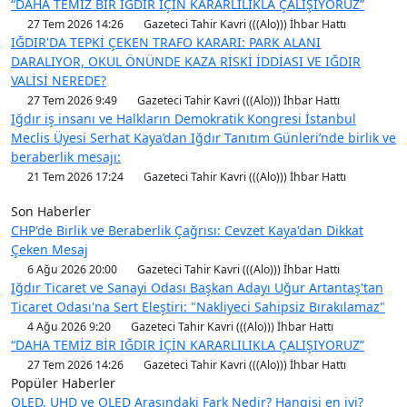
“DAHA TEMİZ BİR IĞDIR İÇİN KARARLILIKLA ÇALIŞIYORUZ”
27 Tem 2026 14:26
Gazeteci Tahir Kavri (((Alo))) İhbar Hattı
IĞDIR'DA TEPKİ ÇEKEN TRAFO KARARI: PARK ALANI
DARALIYOR, OKUL ÖNÜNDE KAZA RİSKİ İDDİASI VE IĞDIR
VALİSİ NEREDE?
27 Tem 2026 9:49
Gazeteci Tahir Kavri (((Alo))) İhbar Hattı
Iğdır iş insanı ve Halkların Demokratik Kongresi İstanbul
Meclis Üyesi Serhat Kaya’dan Iğdır Tanıtım Günleri’nde birlik ve
beraberlik mesajı:
21 Tem 2026 17:24
Gazeteci Tahir Kavri (((Alo))) İhbar Hattı
Son Haberler
CHP'de Birlik ve Beraberlik Çağrısı: Cevzet Kaya'dan Dikkat
Çeken Mesaj
6 Ağu 2026 20:00
Gazeteci Tahir Kavri (((Alo))) İhbar Hattı
Iğdır Ticaret ve Sanayi Odası Başkan Adayı Uğur Artantaş'tan
Ticaret Odası'na Sert Eleştiri: "Nakliyeci Sahipsiz Bırakılamaz"
4 Ağu 2026 9:20
Gazeteci Tahir Kavri (((Alo))) İhbar Hattı
“DAHA TEMİZ BİR IĞDIR İÇİN KARARLILIKLA ÇALIŞIYORUZ”
27 Tem 2026 14:26
Gazeteci Tahir Kavri (((Alo))) İhbar Hattı
Popüler Haberler
QLED, UHD ve OLED Arasındaki Fark Nedir? Hangisi en iyi?