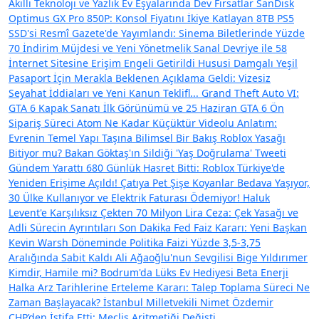
Akıllı Teknoloji ve Yazlık Ev Eşyalarında Dev Fırsatlar
SanDisk
Optimus GX Pro 850P: Konsol Fiyatını İkiye Katlayan 8TB PS5
SSD'si
Resmî Gazete'de Yayımlandı: Sinema Biletlerinde Yüzde
70 İndirim Müjdesi ve Yeni Yönetmelik
Sanal Devriye ile 58
İnternet Sitesine Erişim Engeli Getirildi
Hususi Damgalı Yeşil
Pasaport İçin Merakla Beklenen Açıklama Geldi: Vizesiz
Seyahat İddiaları ve Yeni Kanun Teklifl...
Grand Theft Auto VI:
GTA 6 Kapak Sanatı İlk Görünümü ve 25 Haziran GTA 6 Ön
Sipariş Süreci
Atom Ne Kadar Küçüktür Videolu Anlatım:
Evrenin Temel Yapı Taşına Bilimsel Bir Bakış
Roblox Yasağı
Bitiyor mu? Bakan Göktaş'ın Sildiği 'Yaş Doğrulama' Tweeti
Gündem Yarattı
680 Günlük Hasret Bitti: Roblox Türkiye'de
Yeniden Erişime Açıldı!
Çatıya Pet Şişe Koyanlar Bedava Yaşıyor,
30 Ülke Kullanıyor ve Elektrik Faturası Ödemiyor!
Haluk
Levent'e Karşılıksız Çekten 70 Milyon Lira Ceza: Çek Yasağı ve
Adli Sürecin Ayrıntıları
Son Dakika Fed Faiz Kararı: Yeni Başkan
Kevin Warsh Döneminde Politika Faizi Yüzde 3,5-3,75
Aralığında Sabit Kaldı
Ali Ağaoğlu'nun Sevgilisi Bige Yıldırımer
Kimdir, Hamile mi? Bodrum'da Lüks Ev Hediyesi
Beta Enerji
Halka Arz Tarihlerine Erteleme Kararı: Talep Toplama Süreci Ne
Zaman Başlayacak?
İstanbul Milletvekili Nimet Özdemir
CHP’den İstifa Etti: Meclis Aritmetiği Değişti