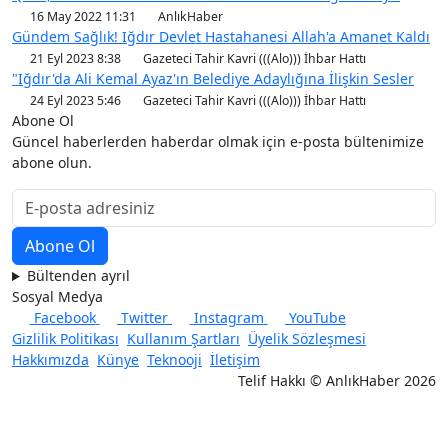
16 May 2022 11:31
AnlıkHaber
Gündem Sağlık! Iğdır Devlet Hastahanesi Allah'a Amanet Kaldı
21 Eyl 2023 8:38
Gazeteci Tahir Kavri (((Alo))) İhbar Hattı
"Iğdır'da Ali Kemal Ayaz'ın Belediye Adaylığına İlişkin Sesler
24 Eyl 2023 5:46
Gazeteci Tahir Kavri (((Alo))) İhbar Hattı
Abone Ol
Güncel haberlerden haberdar olmak için e-posta bültenimize
abone olun.
Bültenden ayrıl
Sosyal Medya
Facebook
Twitter
Instagram
YouTube
Gizlilik Politikası
Kullanım Şartları
Üyelik Sözleşmesi
Hakkımızda
Künye
Teknooji
İletişim
Telif Hakkı © AnlıkHaber 2026