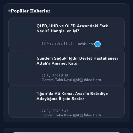
Popüler Haberler
QLED, UHD ve OLED Arasındaki Fark
Nedir? Hangisi en iyi?
16 May 2022 11:31
AnlıkHaber
Gündem Sağlık! Iğdır Devlet Hastahanesi
Allah'a Amanet Kaldı
21 Eyl 2023 8:38
Gazeteci Tahir Kavri (((Alo))) İhbar Hattı
"Iğdır'da Ali Kemal Ayaz'ın Belediye
Adaylığına İlişkin Sesler
24 Eyl 2023 5:46
Gazeteci Tahir Kavri (((Alo))) İhbar Hattı