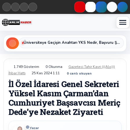
Haberleri keşfet
Üniversiteye Geçişin Anahtarı YKS Nedir, Başvuru Şartları ve Sınav Oturumları Nelerdir?
1.749 Gösterim
0 Okunma
Gazeteci Tahir Kavri (((Alo)))
İhbar Hattı
25 Kas 2024 1:11
0
canlı okuyan
İl Özel İdaresi Genel Sekreteri
Yüksel Kasım Çarman’dan
Cumhuriyet Başsavcısı Meriç
Dede’ye Nezaket Ziyareti
Yazar