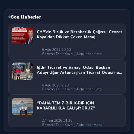
Son Haberler
CHP'de Birlik ve Beraberlik Çağrısı: Cevzet
Kaya'dan Dikkat Çeken Mesaj
6 Ağu 2026 20:00
Gazeteci Tahir Kavri (((Alo))) İhbar Hattı
Iğdır Ticaret ve Sanayi Odası Başkan
Adayı Uğur Artantaş'tan Ticaret Odası'na
Sert Eleştiri: "Nakliyeci Sahipsiz
Bırakılamaz"
4 Ağu 2026 9:20
Gazeteci Tahir Kavri (((Alo))) İhbar Hattı
“DAHA TEMİZ BİR IĞDIR İÇİN
KARARLILIKLA ÇALIŞIYORUZ”
27 Tem 2026 14:26
Gazeteci Tahir Kavri (((Alo))) İhbar Hattı