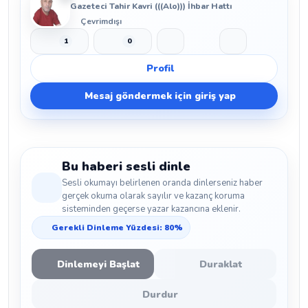
Gazeteci Tahir Kavri (((Alo))) İhbar Hattı
Çevrimdışı
1
0
Beğen
Beğenmeme
Yer İmi
Paylaş
Profil
Mesaj göndermek için giriş yap
Bu haberi sesli dinle
Sesli okumayı belirlenen oranda dinlerseniz haber
gerçek okuma olarak sayılır ve kazanç koruma
sisteminden geçerse yazar kazancına eklenir.
Gerekli Dinleme Yüzdesi: 80%
Dinlemeyi Başlat
Duraklat
Durdur