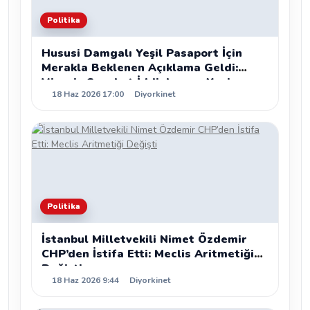
Politika
Hususi Damgalı Yeşil Pasaport İçin
Merakla Beklenen Açıklama Geldi:
Vizesiz Seyahat İddiaları ve Yeni
18 Haz 2026 17:00
Diyorkinet
Kanun Teklifleri
Politika
İstanbul Milletvekili Nimet Özdemir
CHP’den İstifa Etti: Meclis Aritmetiği
Değişti
18 Haz 2026 9:44
Diyorkinet