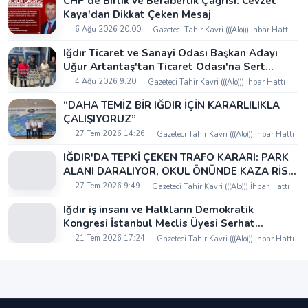
CHP'de Birlik ve Beraberlik Çağrısı: Cevzet
Kaya'dan Dikkat Çeken Mesaj
6 Ağu 2026 20:00
Gazeteci Tahir Kavri (((Alo))) İhbar Hattı
Iğdır Ticaret ve Sanayi Odası Başkan Adayı
Uğur Artantaş'tan Ticaret Odası'na Sert
Eleştiri: "Nakliyeci Sahipsiz Bırakılamaz"
4 Ağu 2026 9:20
Gazeteci Tahir Kavri (((Alo))) İhbar Hattı
“DAHA TEMİZ BİR IĞDIR İÇİN KARARLILIKLA
ÇALIŞIYORUZ”
27 Tem 2026 14:26
Gazeteci Tahir Kavri (((Alo))) İhbar Hattı
IĞDIR'DA TEPKİ ÇEKEN TRAFO KARARI: PARK
ALANI DARALIYOR, OKUL ÖNÜNDE KAZA RİSKİ
İDDİASI VE IĞDIR VALİSİ NEREDE?
27 Tem 2026 9:49
Gazeteci Tahir Kavri (((Alo))) İhbar Hattı
Iğdır iş insanı ve Halkların Demokratik
Kongresi İstanbul Meclis Üyesi Serhat
Kaya’dan Iğdır Tanıtım Günleri’nde birlik ve
21 Tem 2026 17:24
Gazeteci Tahir Kavri (((Alo))) İhbar Hattı
beraberlik mesajı: