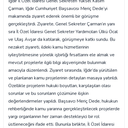
Iğdır İl Özel İdaresi Genel Sekreteri Yüksel Kasım
Çarman, Iğdır Cumhuriyet Başsavcısı Meriç Dede’yi
makamında ziyaret ederek önemli bir görüşme
gerçekleştirdi. Ziyarete, Genel Sekreter Çarman’ın yanı
sıra İl Özel İdaresi Genel Sekreter Yardımcıları Ülkü Öcal
ve Ulaş Avşar da katılarak, görüşmeye katkı sundu. Bu
nezaket ziyareti, ildeki kamu hizmetlerinin
iyileştirilmesine yönelik işbirliği fırsatlarını ele almak ve
mevcut projelerle ilgili bilgi alışverişinde bulunmak
amacıyla düzenlendi. Ziyaret sırasında, Iğdır’da yürütülen
ve planlanan kamu projelerinin detayları masaya yatırıldı.
Özellikle projelerin hukuki boyutları, karşılaşılan olası
sorunlar ve bu sorunların çözümüne ilişkin
değerlendirmeler yapıldı. Başsavcı Meriç Dede, hukukun
rehberliğinde kamu yararına gerçekleştirilecek projelerde
yargı organlarının her zaman destekleyici bir rol
üstleneceğini ifade etti. Bununla birlikte, İl Özel İdaresi