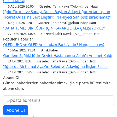
Çeken Mesaj
6 Ağu 2026 20:00
Gazeteci Tahir Kavri (((Alo))) İhbar Hattı
Iğdır Ticaret ve Sanayi Odası Başkan Adayı Uğur Artantaş'tan
Ticaret Odası'na Sert Eleştiri: "Nakliyeci Sahipsiz Bırakılamaz"
4 Ağu 2026 9:20
Gazeteci Tahir Kavri (((Alo))) İhbar Hattı
“DAHA TEMİZ BİR IĞDIR İÇİN KARARLILIKLA ÇALIŞIYORUZ”
27 Tem 2026 14:26
Gazeteci Tahir Kavri (((Alo))) İhbar Hattı
Popüler Haberler
QLED, UHD ve OLED Arasındaki Fark Nedir? Hangisi en iyi?
16 May 2022 11:31
AnlıkHaber
Gündem Sağlık! Iğdır Devlet Hastahanesi Allah'a Amanet Kaldı
21 Eyl 2023 8:38
Gazeteci Tahir Kavri (((Alo))) İhbar Hattı
"Iğdır'da Ali Kemal Ayaz'ın Belediye Adaylığına İlişkin Sesler
24 Eyl 2023 5:46
Gazeteci Tahir Kavri (((Alo))) İhbar Hattı
Abone Ol
Güncel haberlerden haberdar olmak için e-posta bültenimize
abone olun.