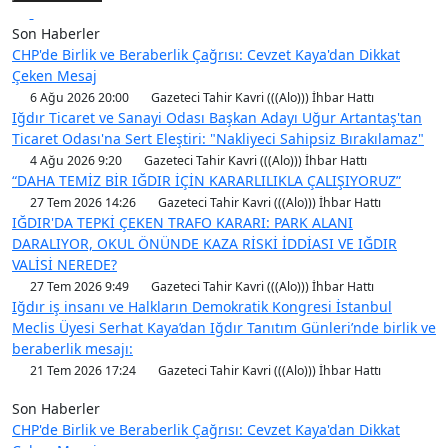
Son Haberler
CHP'de Birlik ve Beraberlik Çağrısı: Cevzet Kaya'dan Dikkat
Çeken Mesaj
6 Ağu 2026 20:00
Gazeteci Tahir Kavri (((Alo))) İhbar Hattı
Iğdır Ticaret ve Sanayi Odası Başkan Adayı Uğur Artantaş'tan
Ticaret Odası'na Sert Eleştiri: "Nakliyeci Sahipsiz Bırakılamaz"
4 Ağu 2026 9:20
Gazeteci Tahir Kavri (((Alo))) İhbar Hattı
“DAHA TEMİZ BİR IĞDIR İÇİN KARARLILIKLA ÇALIŞIYORUZ”
27 Tem 2026 14:26
Gazeteci Tahir Kavri (((Alo))) İhbar Hattı
IĞDIR'DA TEPKİ ÇEKEN TRAFO KARARI: PARK ALANI
DARALIYOR, OKUL ÖNÜNDE KAZA RİSKİ İDDİASI VE IĞDIR
VALİSİ NEREDE?
27 Tem 2026 9:49
Gazeteci Tahir Kavri (((Alo))) İhbar Hattı
Iğdır iş insanı ve Halkların Demokratik Kongresi İstanbul
Meclis Üyesi Serhat Kaya’dan Iğdır Tanıtım Günleri’nde birlik ve
beraberlik mesajı:
21 Tem 2026 17:24
Gazeteci Tahir Kavri (((Alo))) İhbar Hattı
Son Haberler
CHP'de Birlik ve Beraberlik Çağrısı: Cevzet Kaya'dan Dikkat