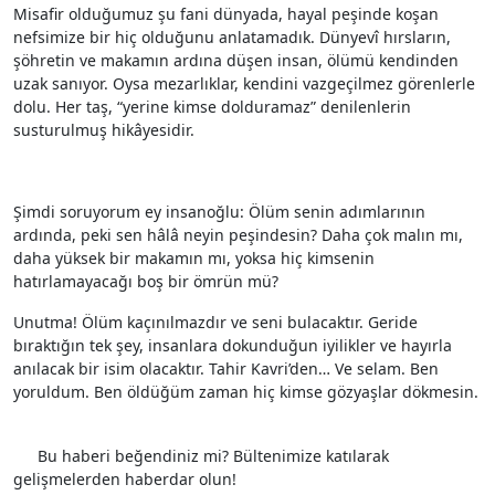
Misafir olduğumuz şu fani dünyada, hayal peşinde koşan
nefsimize bir hiç olduğunu anlatamadık. Dünyevî hırsların,
şöhretin ve makamın ardına düşen insan, ölümü kendinden
uzak sanıyor. Oysa mezarlıklar, kendini vazgeçilmez görenlerle
dolu. Her taş, “yerine kimse dolduramaz” denilenlerin
susturulmuş hikâyesidir.
Şimdi soruyorum ey insanoğlu: Ölüm senin adımlarının
ardında, peki sen hâlâ neyin peşindesin? Daha çok malın mı,
daha yüksek bir makamın mı, yoksa hiç kimsenin
hatırlamayacağı boş bir ömrün mü?
Unutma! Ölüm kaçınılmazdır ve seni bulacaktır. Geride
bıraktığın tek şey, insanlara dokunduğun iyilikler ve hayırla
anılacak bir isim olacaktır. Tahir Kavri’den… Ve selam. Ben
yoruldum. Ben öldüğüm zaman hiç kimse gözyaşlar dökmesin.
Etiketler
Bu haberi beğendiniz mi? Bültenimize katılarak
gelişmelerden haberdar olun!