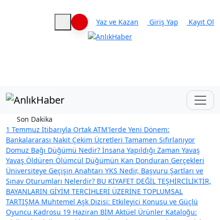
Yaz ve Kazan
Giriş Yap
Kayıt Ol
Haberleri keşfet
Son Dakika
1 Temmuz İtibarıyla Ortak ATM'lerde Yeni Dönem:
Bankalararası Nakit Çekim Ücretleri Tamamen Sıfırlanıyor
Domuz Bağı Düğümü Nedir? İnsana Yapıldığı Zaman Yavaş
Yavaş Öldüren Ölümcül Düğümün Kan Donduran Gerçekleri
Üniversiteye Geçişin Anahtarı YKS Nedir, Başvuru Şartları ve
Sınav Oturumları Nelerdir?
BU KIYAFET DEĞİL TEŞHİRCİLİKTİR,
BAYANLARIN GİYİM TERCİHLERİ ÜZERİNE TOPLUMSAL
TARTIŞMA
Muhtemel Aşk Dizisi: Etkileyici Konusu ve Güçlü
Oyuncu Kadrosu
19 Haziran BİM Aktüel Ürünler Kataloğu: