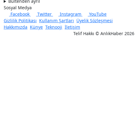
Bültenden ayrıl
Sosyal Medya
Facebook
Twitter
Instagram
YouTube
Gizlilik Politikası
Kullanım Şartları
Üyelik Sözleşmesi
Hakkımızda
Künye
Teknooji
İletişim
Telif Hakkı © AnlıkHaber 2026