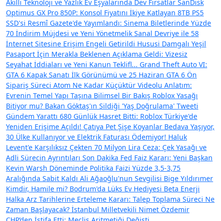
Akıllı Teknoloji ve Yazlık Ev Eşyalarında Dev Fırsatlar
SanDisk
Optimus GX Pro 850P: Konsol Fiyatını İkiye Katlayan 8TB PS5
SSD'si
Resmî Gazete'de Yayımlandı: Sinema Biletlerinde Yüzde
70 İndirim Müjdesi ve Yeni Yönetmelik
Sanal Devriye ile 58
İnternet Sitesine Erişim Engeli Getirildi
Hususi Damgalı Yeşil
Pasaport İçin Merakla Beklenen Açıklama Geldi: Vizesiz
Seyahat İddiaları ve Yeni Kanun Teklifl...
Grand Theft Auto VI:
GTA 6 Kapak Sanatı İlk Görünümü ve 25 Haziran GTA 6 Ön
Sipariş Süreci
Atom Ne Kadar Küçüktür Videolu Anlatım:
Evrenin Temel Yapı Taşına Bilimsel Bir Bakış
Roblox Yasağı
Bitiyor mu? Bakan Göktaş'ın Sildiği 'Yaş Doğrulama' Tweeti
Gündem Yarattı
680 Günlük Hasret Bitti: Roblox Türkiye'de
Yeniden Erişime Açıldı!
Çatıya Pet Şişe Koyanlar Bedava Yaşıyor,
30 Ülke Kullanıyor ve Elektrik Faturası Ödemiyor!
Haluk
Levent'e Karşılıksız Çekten 70 Milyon Lira Ceza: Çek Yasağı ve
Adli Sürecin Ayrıntıları
Son Dakika Fed Faiz Kararı: Yeni Başkan
Kevin Warsh Döneminde Politika Faizi Yüzde 3,5-3,75
Aralığında Sabit Kaldı
Ali Ağaoğlu'nun Sevgilisi Bige Yıldırımer
Kimdir, Hamile mi? Bodrum'da Lüks Ev Hediyesi
Beta Enerji
Halka Arz Tarihlerine Erteleme Kararı: Talep Toplama Süreci Ne
Zaman Başlayacak?
İstanbul Milletvekili Nimet Özdemir
CHP’den İstifa Etti: Meclis Aritmetiği Değişti