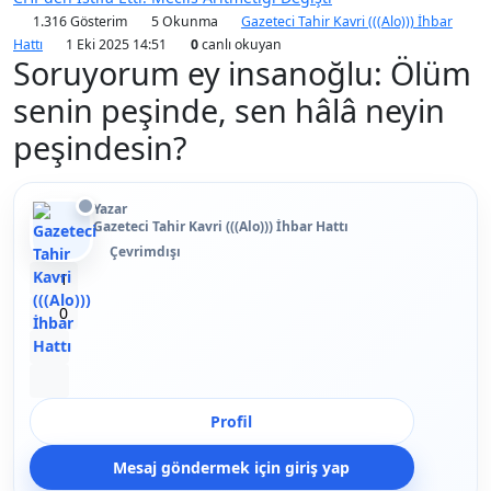
1.316 Gösterim
5 Okunma
Gazeteci Tahir Kavri (((Alo))) İhbar
Hattı
1 Eki 2025 14:51
0
canlı okuyan
Soruyorum ey insanoğlu: Ölüm
senin peşinde, sen hâlâ neyin
peşindesin?
Yazar
Gazeteci Tahir Kavri (((Alo))) İhbar Hattı
Çevrimdışı
Beğen
1
Beğenmeme
0
Yer İmi
Paylaş
Profil
Mesaj göndermek için giriş yap